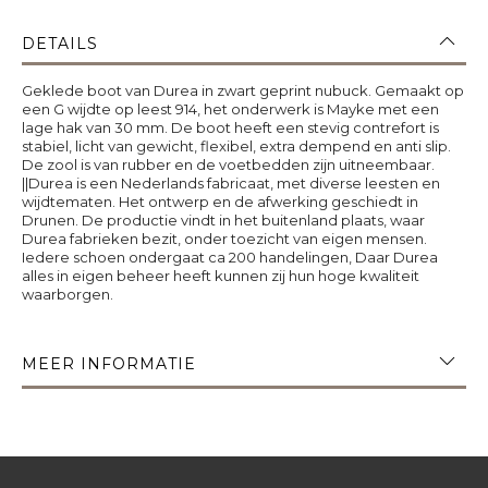
DETAILS
Geklede boot van Durea in zwart geprint nubuck. Gemaakt op
een G wijdte op leest 914, het onderwerk is Mayke met een
lage hak van 30 mm. De boot heeft een stevig contrefort is
stabiel, licht van gewicht, flexibel, extra dempend en anti slip.
De zool is van rubber en de voetbedden zijn uitneembaar.
||Durea is een Nederlands fabricaat, met diverse leesten en
wijdtematen. Het ontwerp en de afwerking geschiedt in
Drunen. De productie vindt in het buitenland plaats, waar
Durea fabrieken bezit, onder toezicht van eigen mensen.
Iedere schoen ondergaat ca 200 handelingen, Daar Durea
alles in eigen beheer heeft kunnen zij hun hoge kwaliteit
waarborgen.
MEER INFORMATIE