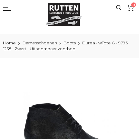
Ga
0
naar
de
inhoud
Home
Damesschoenen
Boots
Durea - wijdte G - 9795
1235 - Zwart - Uitneembaar voetbed
Ga
naar
het
einde
van
de
afbeeldingen-
gallerij