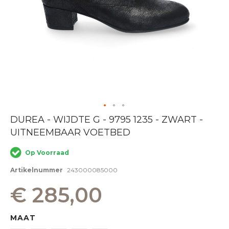
Ga
DUREA - WIJDTE G - 9795 1235 - ZWART -
naar
UITNEEMBAAR VOETBED
het
begin
van
Op Voorraad
de
afbeeldingen-
Artikelnummer
243000085000
gallerij
€ 285,00
MAAT