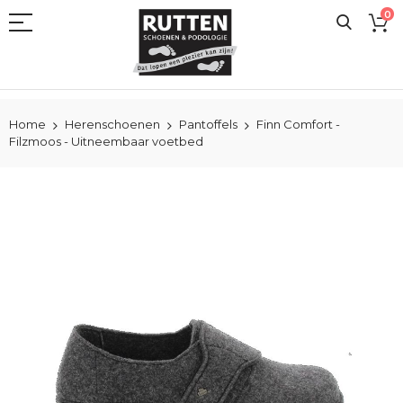
Ga
0
naar
de
inhoud
Home
Herenschoenen
Pantoffels
Finn Comfort -
Filzmoos - Uitneembaar voetbed
Ga
naar
het
einde
van
de
afbeeldingen-
gallerij