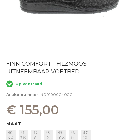
Ga
FINN COMFORT - FILZMOOS -
naar
UITNEEMBAAR VOETBED
het
begin
van
Op Voorraad
de
afbeeldingen-
Artikelnummer
400100004000
gallerij
€ 155,00
MAAT