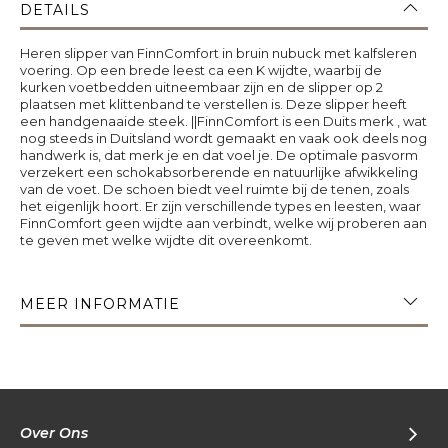
DETAILS
Heren slipper van FinnComfort in bruin nubuck met kalfsleren
voering. Op een brede leest ca een K wijdte, waarbij de
kurken voetbedden uitneembaar zijn en de slipper op 2
plaatsen met klittenband te verstellen is. Deze slipper heeft
een handgenaaide steek. ||FinnComfort is een Duits merk , wat
nog steeds in Duitsland wordt gemaakt en vaak ook deels nog
handwerk is, dat merk je en dat voel je. De optimale pasvorm
verzekert een schokabsorberende en natuurlijke afwikkeling
van de voet. De schoen biedt veel ruimte bij de tenen, zoals
het eigenlijk hoort. Er zijn verschillende types en leesten, waar
FinnComfort geen wijdte aan verbindt, welke wij proberen aan
te geven met welke wijdte dit overeenkomt.
MEER INFORMATIE
Over Ons