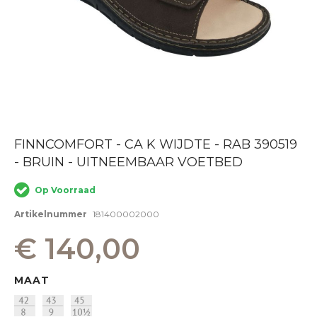
Ga
FINNCOMFORT - CA K WIJDTE - RAB 390519
naar
- BRUIN - UITNEEMBAAR VOETBED
het
begin
van
Op Voorraad
de
afbeeldingen-
Artikelnummer
181400002000
gallerij
€ 140,00
MAAT