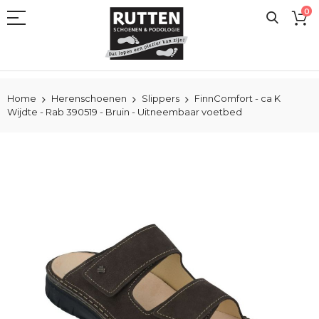
Ga
0
naar
de
inhoud
Home
Herenschoenen
Slippers
FinnComfort - ca K
Wijdte - Rab 390519 - Bruin - Uitneembaar voetbed
Ga
naar
het
einde
van
de
afbeeldingen-
gallerij