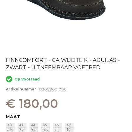
Ga
FINNCOMFORT - CA WIJDTE K - AGUILAS -
naar
ZWART - UITNEEMBAAR VOETBED
het
begin
van
Op Voorraad
de
afbeeldingen-
Artikelnummer
183000001000
gallerij
€ 180,00
MAAT