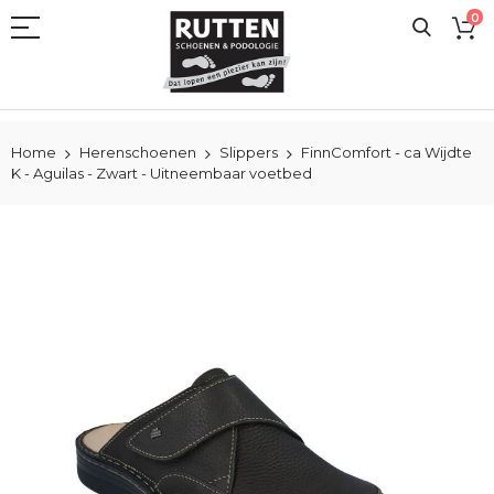
Ga
0
naar
de
inhoud
Home
Herenschoenen
Slippers
FinnComfort - ca Wijdte
K - Aguilas - Zwart - Uitneembaar voetbed
Ga
naar
het
einde
van
de
afbeeldingen-
gallerij