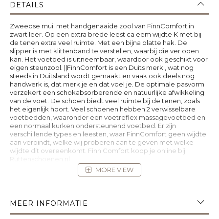
DETAILS
Zweedse muil met handgenaaide zool van FinnComfort in
zwart leer. Op een extra brede leest ca eem wijdte K met bij
de tenen extra veel ruimte. Met een bijna platte hak. De
slipper is met klittenband te verstellen, waarbij die ver open
kan. Het voetbed is uitneembaar, waardoor ook geschikt voor
eigen steunzool. ||FinnComfort is een Duits merk , wat nog
steeds in Duitsland wordt gemaakt en vaak ook deels nog
handwerk is, dat merk je en dat voel je. De optimale pasvorm
verzekert een schokabsorberende en natuurlijke afwikkeling
van de voet. De schoen biedt veel ruimte bij de tenen, zoals
het eigenlijk hoort. Veel schoenen hebben 2 verwisselbare
voetbedden, waaronder een voetreflex massagevoetbed en
een normaal kurken ondersteunend voetbed. Er zijn
verschillende types en leesten, waar FinnComfort geen wijdte
aan verbindt, welke wij proberen aan te geven met welke
wijdte dit overeenkomt. Finn Comfort koop je online bij
Ruttenschoenen.nl
MORE VIEW
MEER INFORMATIE