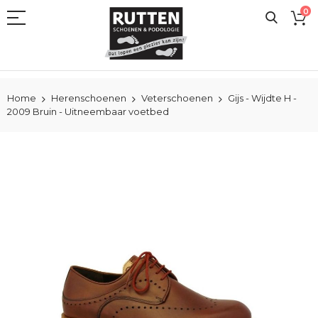
Ga
0
naar
de
inhoud
Home
Herenschoenen
Veterschoenen
Gijs - Wijdte H -
2009 Bruin - Uitneembaar voetbed
Ga
naar
het
einde
van
de
afbeeldingen-
gallerij