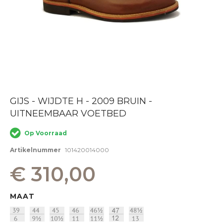
Ga
GIJS - WIJDTE H - 2009 BRUIN -
naar
UITNEEMBAAR VOETBED
het
begin
van
Op Voorraad
de
afbeeldingen-
Artikelnummer
101420014000
gallerij
€ 310,00
MAAT