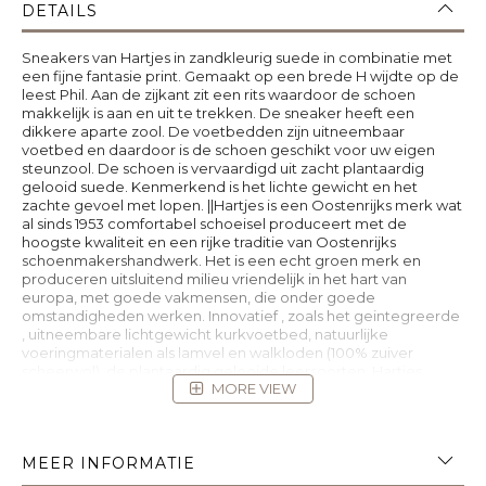
DETAILS
Sneakers van Hartjes in zandkleurig suede in combinatie met
een fijne fantasie print. Gemaakt op een brede H wijdte op de
leest Phil. Aan de zijkant zit een rits waardoor de schoen
makkelijk is aan en uit te trekken. De sneaker heeft een
dikkere aparte zool. De voetbedden zijn uitneembaar
voetbed en daardoor is de schoen geschikt voor uw eigen
steunzool. De schoen is vervaardigd uit zacht plantaardig
gelooid suede. Kenmerkend is het lichte gewicht en het
zachte gevoel met lopen. ||Hartjes is een Oostenrijks merk wat
al sinds 1953 comfortabel schoeisel produceert met de
hoogste kwaliteit en een rijke traditie van Oostenrijks
schoenmakershandwerk. Het is een echt groen merk en
produceren uitsluitend milieu vriendelijk in het hart van
europa, met goede vakmensen, die onder goede
omstandigheden werken. Innovatief , zoals het geintegreerde
, uitneembare lichtgewicht kurkvoetbed, natuurlijke
voeringmaterialen als lamvel en walkloden (100% zuiver
scheerwol), de plantaardig gelooide leersoorten. Hartjes
MORE VIEW
verwerkt alleen hoogwaardige leersoorten. Ze beschermen
de voet door haar robuustheid, de binnenzijde voelt
zijdezacht aan en door haar natuurlijke, nerfstructuur maakt
het iedere schoen uniek. Hartjes koopt u online bij
MEER INFORMATIE
Ruttenschoenen.nl