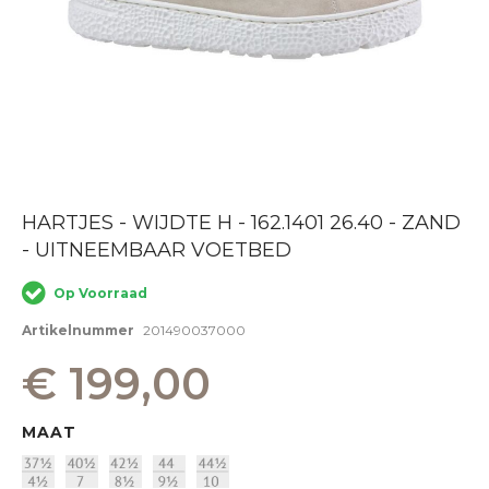
Ga
HARTJES - WIJDTE H - 162.1401 26.40 - ZAND
naar
- UITNEEMBAAR VOETBED
het
begin
van
Op Voorraad
de
afbeeldingen-
Artikelnummer
201490037000
gallerij
€ 199,00
MAAT