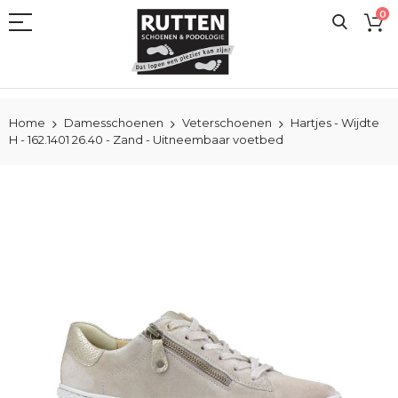
Ga
0
naar
de
inhoud
Home
Damesschoenen
Veterschoenen
Hartjes - Wijdte
H - 162.1401 26.40 - Zand - Uitneembaar voetbed
Ga
naar
het
einde
van
de
afbeeldingen-
gallerij