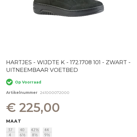
Ga
HARTJES - WIJDTE K - 172.1708 101 - ZWART -
naar
UITNEEMBAAR VOETBED
het
begin
van
Op Voorraad
de
afbeeldingen-
Artikelnummer
241000072000
gallerij
€ 225,00
MAAT