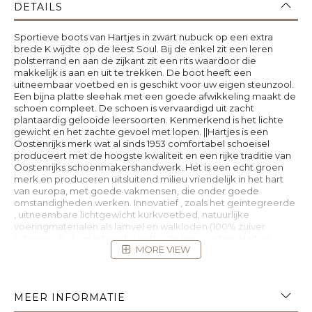
DETAILS
Sportieve boots van Hartjes in zwart nubuck op een extra
brede K wijdte op de leest Soul. Bij de enkel zit een leren
polsterrand en aan de zijkant zit een rits waardoor die
makkelijk is aan en uit te trekken. De boot heeft een
uitneembaar voetbed en is geschikt voor uw eigen steunzool.
Een bijna platte sleehak met een goede afwikkeling maakt de
schoen compleet. De schoen is vervaardigd uit zacht
plantaardig gelooide leersoorten. Kenmerkend is het lichte
gewicht en het zachte gevoel met lopen. ||Hartjes is een
Oostenrijks merk wat al sinds 1953 comfortabel schoeisel
produceert met de hoogste kwaliteit en een rijke traditie van
Oostenrijks schoenmakershandwerk. Het is een echt groen
merk en produceren uitsluitend milieu vriendelijk in het hart
van europa, met goede vakmensen, die onder goede
omstandigheden werken. Innovatief , zoals het geintegreerde
, uitneembare lichtgewicht kurkvoetbed, natuurlijke
voeringmaterialen als lamvel en walkloden (100% zuiver
scheerwol), de plantaardig gelooide leersoorten. Hartjes
MORE VIEW
verwerkt alleen hoogwaardige leersoorten. Ze beschermen
de voet door haar robuustheid, de binnenzijde voelt
zijdezacht aan en door haar natuurlijke, nerfstructuur maakt
het iedere schoen uniek. Hartjes koopt u online bij
MEER INFORMATIE
Ruttenschoenen.nl