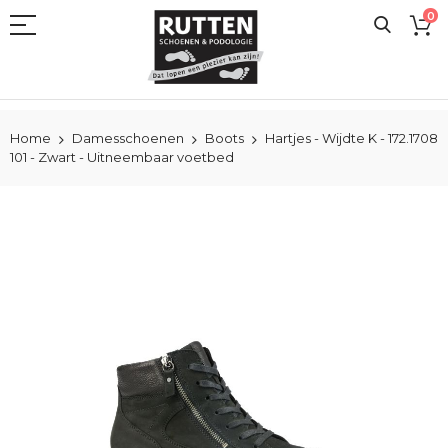
Ga
0
naar
de
inhoud
Home
Damesschoenen
Boots
Hartjes - Wijdte K - 172.1708
101 - Zwart - Uitneembaar voetbed
Ga
naar
het
einde
van
de
afbeeldingen-
gallerij