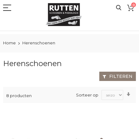
Ga
0
naar
de
inhoud
Home
Herenschoenen
Herenschoenen
FILTEREN
Va
Sorteer op
8
producten
laa
na
ho
sor