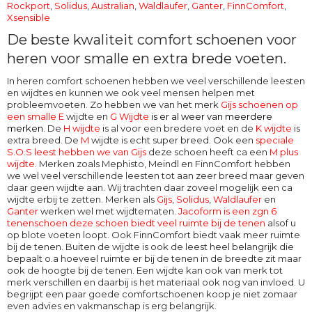
Rockport
,
Solidus
,
Australian
,
Waldlaufer
,
Ganter
,
FinnComfort
,
Xsensible
De beste kwaliteit comfort schoenen voor
heren voor smalle en extra brede voeten.
In heren comfort schoenen hebben we veel verschillende leesten
en wijdtes en kunnen we ook veel mensen helpen met
probleemvoeten. Zo hebben we van het merk
Gijs schoenen op
een smalle E
wijdte en
G Wijdte
is er al weer van meerdere
merken
. De
H wijdte
is al voor een bredere voet en de
K wijdte
is
extra breed. De
M
wijdte
is echt super breed. Ook een
speciale
S.O.S leest hebben we van Gijs
deze schoen heeft ca een
M plus
wijdte
. Merken zoals Mephisto, Meindl en FinnComfort hebben
we wel veel verschillende leesten tot aan zeer breed maar geven
daar geen wijdte aan. Wij trachten daar zoveel mogelijk een ca
wijdte erbij te zetten. Merken als
Gijs
,
Solidus
,
Waldlaufer
en
Ganter
werken wel met wijdtematen.
Jacoform is een zgn 6
tenenschoen deze schoen biedt veel ruimte bij de tenen
alsof u
op blote voeten loopt. Ook
FinnComfort
biedt vaak meer ruimte
bij de tenen. Buiten de wijdte is ook de leest heel belangrijk die
bepaalt o.a hoeveel ruimte er bij de tenen in de breedte zit maar
ook de hoogte bij de tenen. Een wijdte kan ook van merk tot
merk verschillen en daarbij is het materiaal ook nog van invloed. U
begrijpt een paar goede comfortschoenen koop je niet zomaar
even advies en vakmanschap is erg belangrijk.