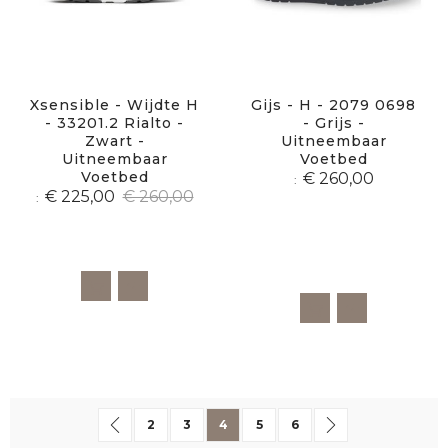
Xsensible - Wijdte H
Gijs - H - 2079 0698
- 33201.2 Rialto -
- Grijs -
Zwart -
Uitneembaar
Uitneembaar
Voetbed
Voetbed
€ 260,00
€ 225,00
€ 260,00
Pagina
Pagina
Vorige
Pagina
Pagina
U lees momenteel pagina
Pagina
Pagina
Pagina
Volgende
2
3
4
5
6