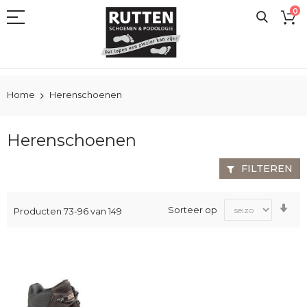
Ga
0
naar
de
inhoud
Home
Herenschoenen
Herenschoenen
FILTEREN
Va
Sorteer op
Producten
73
-
96
van
149
laa
na
ho
sor