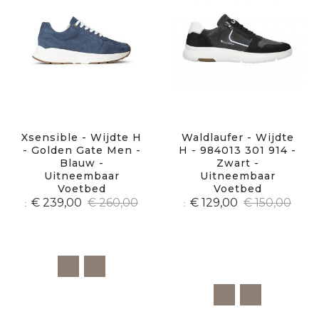
Xsensible - Wijdte H
Waldlaufer - Wijdte
- Golden Gate Men -
H - 984013 301 914 -
Blauw -
Zwart -
Uitneembaar
Uitneembaar
Voetbed
Voetbed
€ 239,00
€ 260,00
€ 129,00
€ 150,00