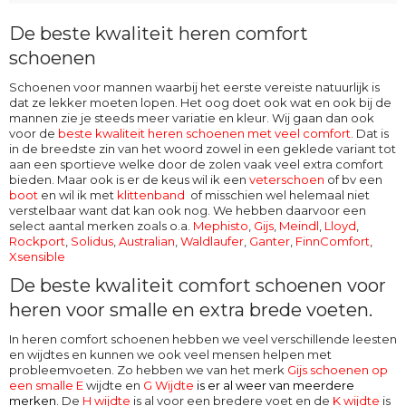
De beste kwaliteit heren comfort
schoenen
Schoenen voor mannen waarbij het eerste vereiste natuurlijk is
dat ze lekker moeten lopen. Het oog doet ook wat en ook bij de
mannen zie je steeds meer variatie en kleur. Wij gaan dan ook
voor de
beste kwaliteit heren schoenen met veel comfort
. Dat is
in de breedste zin van het woord zowel in een geklede variant tot
aan een sportieve welke door de zolen vaak veel extra comfort
bieden. Maar ook is er de keus wil ik een
veterschoen
of bv een
boot
en wil ik met
klittenband
of misschien wel helemaal niet
verstelbaar want dat kan ook nog. We hebben daarvoor een
select aantal merken zoals o.a.
Mephisto
,
Gijs
,
Meindl
,
Lloyd
,
Rockport
,
Solidus
,
Australian
,
Waldlaufer
,
Ganter
,
FinnComfort
,
Xsensible
De beste kwaliteit comfort schoenen voor
heren voor smalle en extra brede voeten.
In heren comfort schoenen hebben we veel verschillende leesten
en wijdtes en kunnen we ook veel mensen helpen met
probleemvoeten. Zo hebben we van het merk
Gijs schoenen op
een smalle E
wijdte en
G Wijdte
is er al weer van meerdere
merken
. De
H wijdte
is al voor een bredere voet en de
K wijdte
is