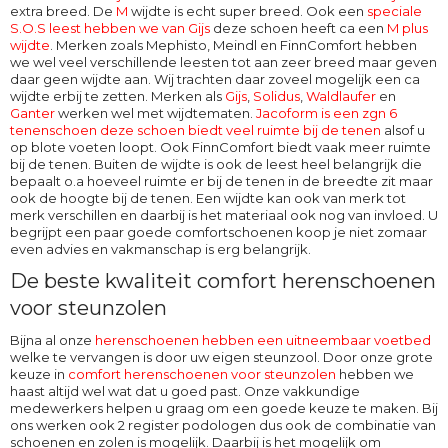
extra breed. De
M
wijdte
is echt super breed. Ook een
speciale
S.O.S leest hebben we van Gijs
deze schoen heeft ca een
M plus
wijdte
. Merken zoals Mephisto, Meindl en FinnComfort hebben
we wel veel verschillende leesten tot aan zeer breed maar geven
daar geen wijdte aan. Wij trachten daar zoveel mogelijk een ca
wijdte erbij te zetten. Merken als
Gijs
,
Solidus
,
Waldlaufer
en
Ganter
werken wel met wijdtematen.
Jacoform is een zgn 6
tenenschoen deze schoen biedt veel ruimte bij de tenen
alsof u
op blote voeten loopt. Ook
FinnComfort
biedt vaak meer ruimte
bij de tenen. Buiten de wijdte is ook de leest heel belangrijk die
bepaalt o.a hoeveel ruimte er bij de tenen in de breedte zit maar
ook de hoogte bij de tenen. Een wijdte kan ook van merk tot
merk verschillen en daarbij is het materiaal ook nog van invloed. U
begrijpt een paar goede comfortschoenen koop je niet zomaar
even advies en vakmanschap is erg belangrijk.
De beste kwaliteit comfort herenschoenen
voor steunzolen
Bijna al onze
herenschoenen hebben een uitneembaar voetbed
welke te vervangen is door uw eigen steunzool. Door onze grote
keuze in
comfort herenschoenen voor steunzolen
hebben we
haast altijd wel wat dat u goed past. Onze vakkundige
medewerkers helpen u graag om een goede keuze te maken. Bij
ons werken ook 2 register podologen dus ook de combinatie van
schoenen en zolen is mogelijk. Daarbij is het mogelijk om