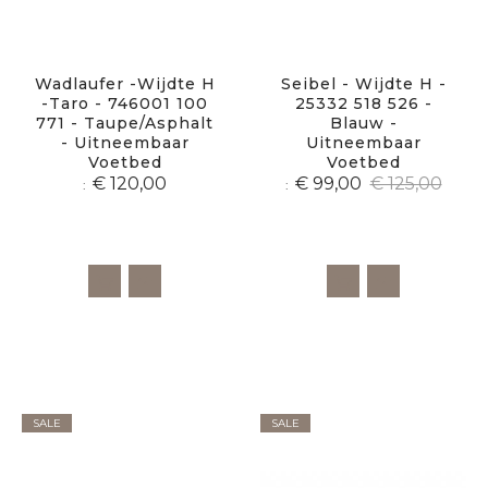
Wadlaufer -Wijdte H
Seibel - Wijdte H -
-Taro - 746001 100
25332 518 526 -
771 - Taupe/Asphalt
Blauw -
- Uitneembaar
Uitneembaar
Voetbed
Voetbed
€ 120,00
€ 99,00
€ 125,00
SALE
SALE