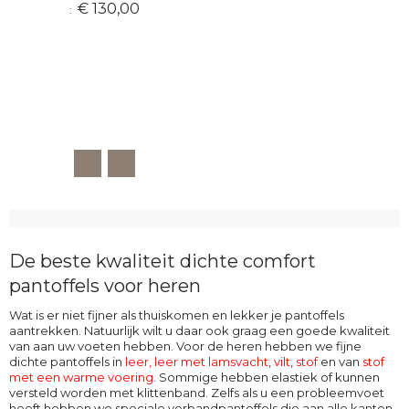
€ 130,00
De beste kwaliteit dichte comfort
pantoffels voor heren
Wat is er niet fijner als thuiskomen en lekker je pantoffels
aantrekken. Natuurlijk wilt u daar ook graag een goede kwaliteit
van aan uw voeten hebben. Voor de heren hebben we fijne
dichte pantoffels in
leer,
leer met lamsvacht
,
vilt
,
stof
en van
stof
met een warme voering
. Sommige hebben elastiek of kunnen
versteld worden met klittenband. Zelfs als u een probleemvoet
heeft hebben we speciale verbandpantoffels die aan alle kanten