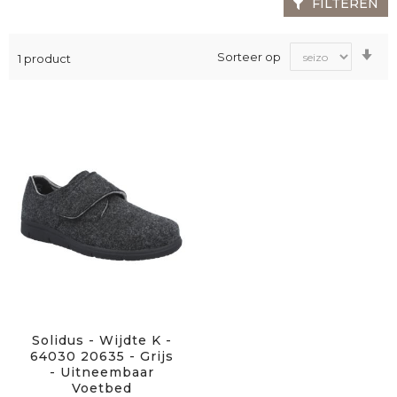
FILTEREN
Va
Sorteer op
1
product
laa
na
ho
sor
Solidus - Wijdte K -
64030 20635 - Grijs
- Uitneembaar
Voetbed