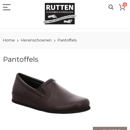
Ga
0
naar
de
inhoud
Home
Herenschoenen
Pantoffels
Pantoffels