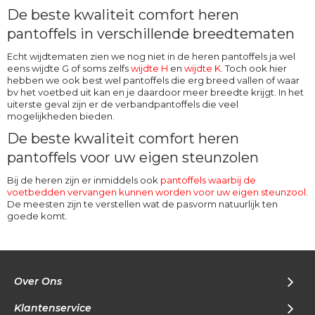
De beste kwaliteit comfort heren
pantoffels in verschillende breedtematen
Echt wijdtematen zien we nog niet in de heren pantoffels ja wel
eens wijdte G of soms zelfs
wijdte H
en
wijdte K
. Toch ook hier
hebben we ook best wel pantoffels die erg breed vallen of waar
bv het voetbed uit kan en je daardoor meer breedte krijgt. In het
uiterste geval zijn er de verbandpantoffels die veel
mogelijkheden bieden.
De beste kwaliteit comfort heren
pantoffels voor uw eigen steunzolen
Bij de heren zijn er inmiddels ook
pantoffels waarbij de
voetbedden vervangen kunnen worden voor uw eigen steunzool
.
De meesten zijn te verstellen wat de pasvorm natuurlijk ten
goede komt.
Over Ons
Klantenservice