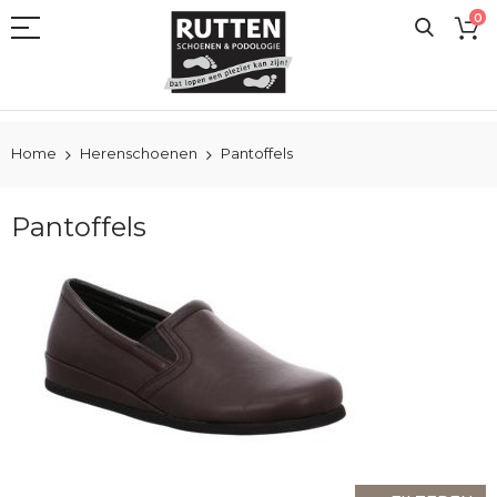
Ga
0
naar
de
inhoud
Home
Herenschoenen
Pantoffels
Pantoffels