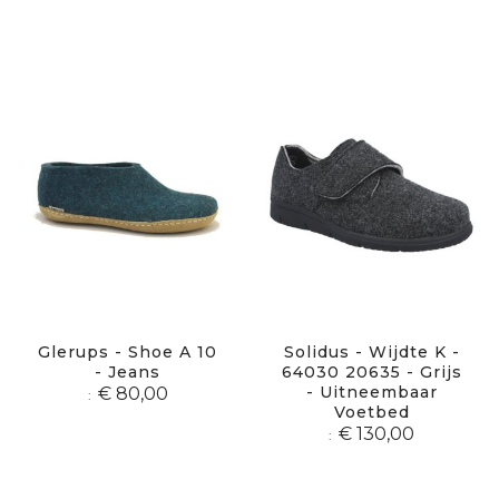
Glerups - Shoe A 10
Solidus - Wijdte K -
- Jeans
64030 20635 - Grijs
- Uitneembaar
€ 80,00
Voetbed
€ 130,00