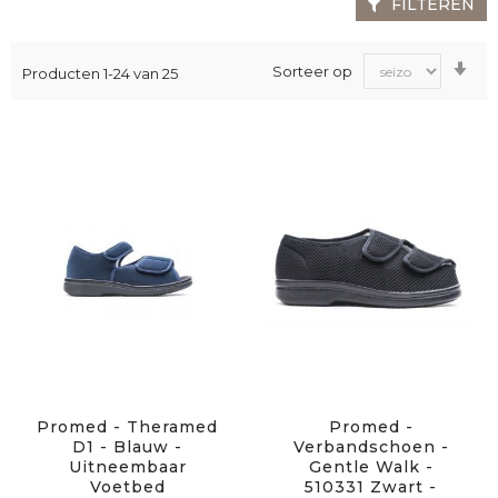
FILTEREN
Va
Sorteer op
Producten
1
-
24
van
25
laa
na
ho
sor
Promed - Theramed
Promed -
D1 - Blauw -
Verbandschoen -
Uitneembaar
Gentle Walk -
Voetbed
510331 Zwart -