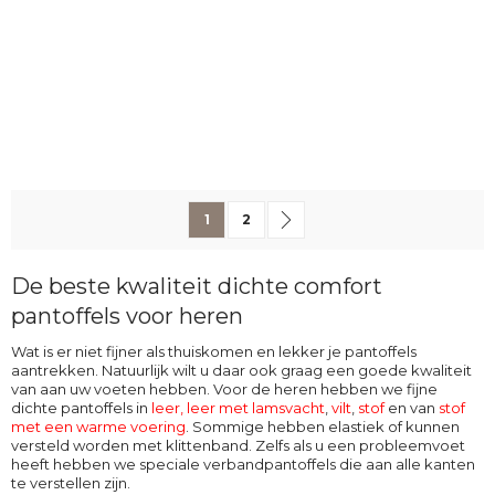
Pagina
U lees momenteel pagina
Pagina
Pagina
Volgende
1
2
De beste kwaliteit dichte comfort
pantoffels voor heren
Wat is er niet fijner als thuiskomen en lekker je pantoffels
aantrekken. Natuurlijk wilt u daar ook graag een goede kwaliteit
van aan uw voeten hebben. Voor de heren hebben we fijne
dichte pantoffels in
leer,
leer met lamsvacht
,
vilt
,
stof
en van
stof
met een warme voering
. Sommige hebben elastiek of kunnen
versteld worden met klittenband. Zelfs als u een probleemvoet
heeft hebben we speciale verbandpantoffels die aan alle kanten
te verstellen zijn.