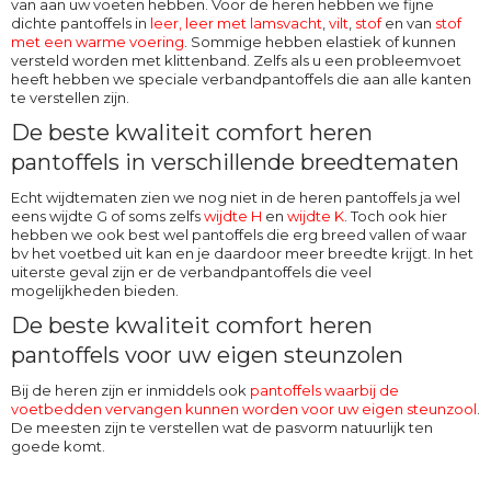
van aan uw voeten hebben. Voor de heren hebben we fijne
dichte pantoffels in
leer,
leer met lamsvacht
,
vilt
,
stof
en van
stof
met een warme voering
. Sommige hebben elastiek of kunnen
versteld worden met klittenband. Zelfs als u een probleemvoet
heeft hebben we speciale verbandpantoffels die aan alle kanten
te verstellen zijn.
De beste kwaliteit comfort heren
pantoffels in verschillende breedtematen
Echt wijdtematen zien we nog niet in de heren pantoffels ja wel
eens wijdte G of soms zelfs
wijdte H
en
wijdte K
. Toch ook hier
hebben we ook best wel pantoffels die erg breed vallen of waar
bv het voetbed uit kan en je daardoor meer breedte krijgt. In het
uiterste geval zijn er de verbandpantoffels die veel
mogelijkheden bieden.
De beste kwaliteit comfort heren
pantoffels voor uw eigen steunzolen
Bij de heren zijn er inmiddels ook
pantoffels waarbij de
voetbedden vervangen kunnen worden voor uw eigen steunzool
.
De meesten zijn te verstellen wat de pasvorm natuurlijk ten
goede komt.