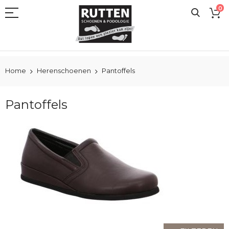
Ga
0
naar
de
inhoud
Home
Herenschoenen
Pantoffels
Pantoffels