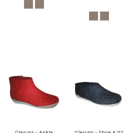
Glerups - Ankle
Glerups - Shoe A 02