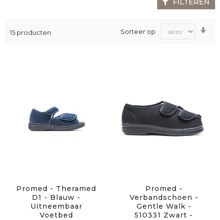
FILTEREN
Va
Sorteer op
15
producten
laa
na
ho
sor
Promed - Theramed
Promed -
D1 - Blauw -
Verbandschoen -
Uitneembaar
Gentle Walk -
Voetbed
510331 Zwart -