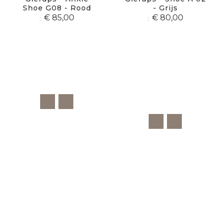
Shoe G08 - Rood
- Grijs
€ 85,00
€ 80,00