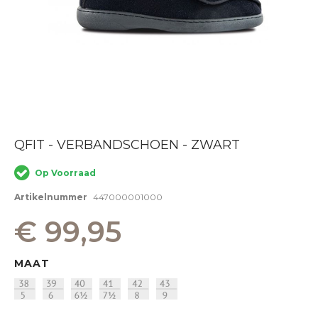
Ga
QFIT - VERBANDSCHOEN - ZWART
naar
het
Op Voorraad
begin
van
Artikelnummer
447000001000
de
afbeeldingen-
€ 99,95
gallerij
MAAT