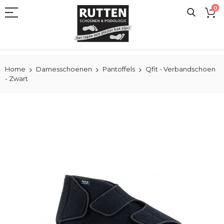
Ga
0
naar
de
inhoud
Home
Damesschoenen
Pantoffels
Qfit - Verbandschoen
- Zwart
Ga
naar
het
einde
van
de
afbeeldingen-
gallerij