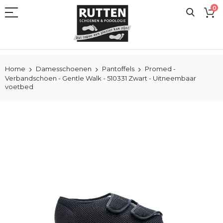
Ga
0
naar
de
inhoud
Home
Damesschoenen
Pantoffels
Promed -
Verbandschoen - Gentle Walk - 510331 Zwart - Uitneembaar
voetbed
Ga
naar
het
einde
van
de
afbeeldingen-
gallerij