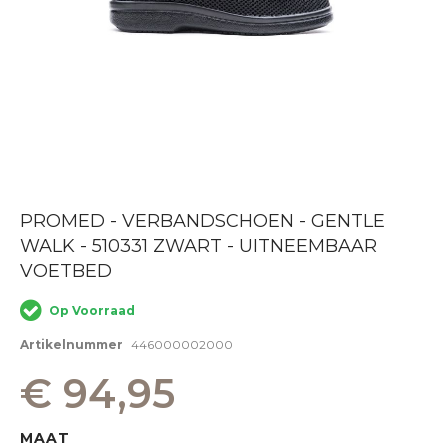
Ga
PROMED - VERBANDSCHOEN - GENTLE
naar
WALK - 510331 ZWART - UITNEEMBAAR
het
begin
VOETBED
van
de
Op Voorraad
afbeeldingen-
gallerij
Artikelnummer
446000002000
€ 94,95
MAAT