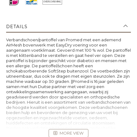
DETAILS
Verbandschoen/pantoffel van Promed met een ademend
AirMesh bovenwerk met EasyDry voering voor een
aangenaam voetklimaat. Gevoerd met 100 % wol. De pantoffel
is met klittenband te verstellen en gaat heel ver open. Deze
pantoffel is bijzonder geschikt voor diabetici en mensen met
een allergie. De pantoffel/schoen heeft een
schokabsorberende SoftStep buitenzool. De voetbedden zijn
uitneembaar, dus ook te dragen met eigen steunzolen. Ze zijn
machine wasbaar op 30 graden. ||Promed is 16 jaar geleden
samen met hun Duitse partner met veel zorg een
ontwikkelingssamenwerking aangegaan, waarbij zij
geadviseerd werden door specialisten en orthopedische
bedrijven. Hieruit is een assortiment van verbandschoenen van
de hoogste kwaliteit voorgekomen. Deze verbandschoenen
bieden hulp en bevorderen de genezing van uw voet bij
opgezwollen en ingezwachtelde voeten, oedeem,
huiddefecten en ontstekingen of circulatie stoornissen.
Bieden ook verlichting bij herstel van een gedeeltelijke
MORE VIEW
amputatie, trauma of een operatieve ingreep aan uw voet.