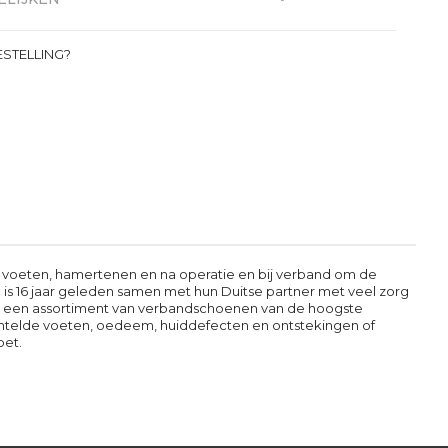
STELLING?
n voeten, hamertenen en na operatie en bij verband om de
is 16 jaar geleden samen met hun Duitse partner met veel zorg
is een assortiment van verbandschoenen van de hoogste
telde voeten, oedeem, huiddefecten en ontstekingen of
oet.