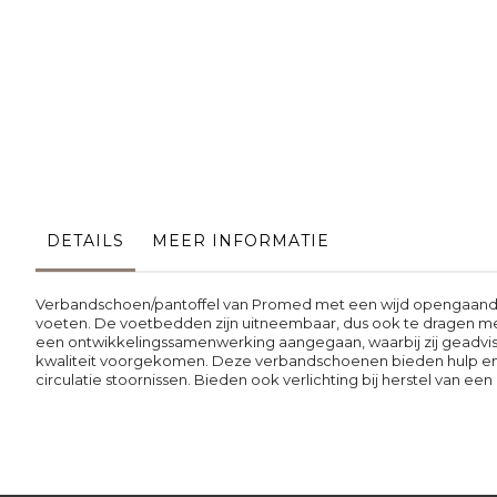
Ga
naar
het
begin
van
de
afbeeldingen-
gallerij
DETAILS
MEER INFORMATIE
Verbandschoen/pantoffel van Promed met een wijd opengaand voo
voeten. De voetbedden zijn uitneembaar, dus ook te dragen met
een ontwikkelingssamenwerking aangegaan, waarbij zij geadvis
kwaliteit voorgekomen. Deze verbandschoenen bieden hulp en
circulatie stoornissen. Bieden ook verlichting bij herstel van e