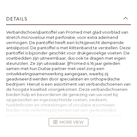
DETAILS
Verbandschoen/pantoffel van Promed met glad voorblad van
stretch microvelour met perforatie, voor extra ademend
vermogen. De pantoffel heeft een lichtgewicht dempende
antislipzool. De pantoffel is met klittenband te verstellen. Deze
pantoffel is bijzonder geschikt voor drukgevoelige voeten. De
voetbedden zijn uitneembaar, dus ook te dragen met eigen
steunzolen. Ze zijn uitwasbaar. ||Promed is 16 jaar geleden
samen met hun Duitse partner met veel zorg een
ontwikkelingssamenwerking aangegaan, waarbij zij
geadviseerd werden door specialisten en orthopedische
bedrijven. Hieruit is een assortiment van verbandschoenen van
de hoogste kwaliteit voorgekomen. Deze verbandschoenen
bieden hulp en bevorderen de genezing van uw voet bij
opgezwollen en ingezwachtelde voeten, oedeem,
huiddefecten en ontstekingen of circulatie stoornissen.
Bieden ook verlichting bij herstel van een gedeeltelijke
amputatie, trauma of een operatieve ingreep aan uw voet.
MORE VIEW