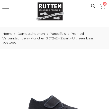
Ga
0
naar
de
inhoud
Home
Damesschoenen
Pantoffels
Promed -
Verbandschoen - Munchen 3 511242 - Zwart - Uitneembaar
voetbed
Ga
naar
het
einde
van
de
afbeeldingen-
gallerij