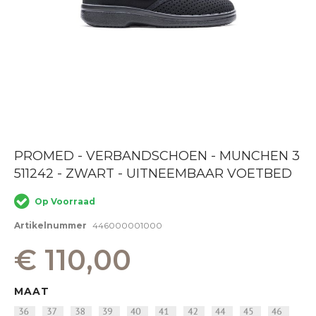
Ga
PROMED - VERBANDSCHOEN - MUNCHEN 3
naar
511242 - ZWART - UITNEEMBAAR VOETBED
het
begin
van
Op Voorraad
de
afbeeldingen-
Artikelnummer
446000001000
gallerij
€ 110,00
MAAT