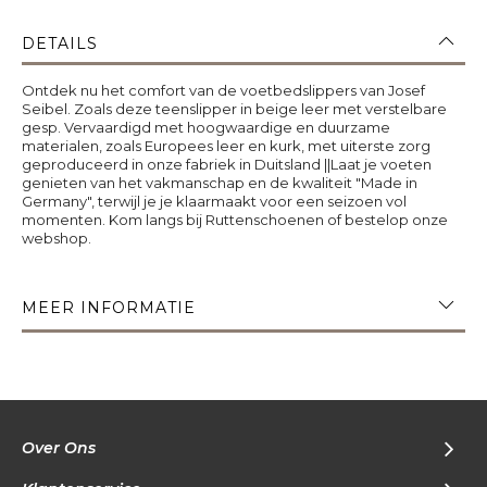
DETAILS
Ontdek nu het comfort van de voetbedslippers van Josef
Seibel. Zoals deze teenslipper in beige leer met verstelbare
gesp. Vervaardigd met hoogwaardige en duurzame
materialen, zoals Europees leer en kurk, met uiterste zorg
geproduceerd in onze fabriek in Duitsland ||Laat je voeten
genieten van het vakmanschap en de kwaliteit "Made in
Germany", terwijl je je klaarmaakt voor een seizoen vol
momenten. Kom langs bij Ruttenschoenen of bestelop onze
webshop.
MEER INFORMATIE
Over Ons