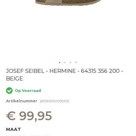
Ga
JOSEF SEIBEL - HERMINE - 64315 356 200 -
naar
BEIGE
het
begin
van
Op Voorraad
de
afbeeldingen-
Artikelnummer
290900001000
gallerij
€ 99,95
MAAT