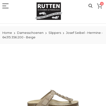
Ga
0
naar
de
inhoud
Home
Damesschoenen
Slippers
Josef Seibel - Hermine -
64315 356 200 - Beige
Ga
naar
het
einde
van
de
afbeeldingen-
gallerij