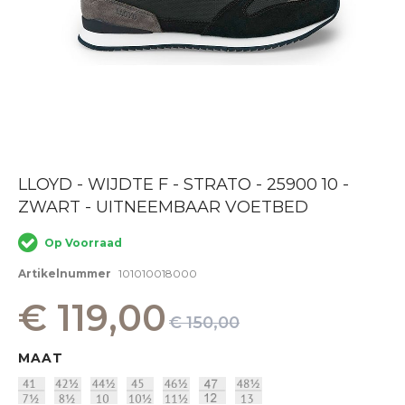
Ga
LLOYD - WIJDTE F - STRATO - 25900 10 -
naar
ZWART - UITNEEMBAAR VOETBED
het
begin
van
Op Voorraad
de
afbeeldingen-
Artikelnummer
101010018000
gallerij
€ 119,00
€ 150,00
MAAT