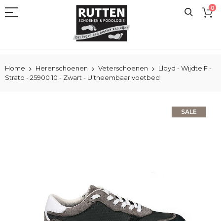
Ga
0
naar
de
inhoud
Home
Herenschoenen
Veterschoenen
Lloyd - Wijdte F -
Strato - 25900 10 - Zwart - Uitneembaar voetbed
Ga
SALE
naar
het
einde
van
de
afbeeldingen-
gallerij