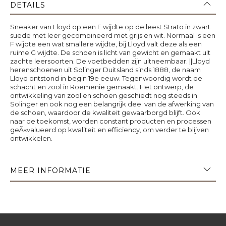
DETAILS
Sneaker van Lloyd op een F wijdte op de leest Strato in zwart
suede met leer gecombineerd met grijs en wit. Normaal is een
F wijdte een wat smallere wijdte, bij Lloyd valt deze als een
ruime G wijdte. De schoen is licht van gewicht en gemaakt uit
zachte leersoorten. De voetbedden zijn uitneembaar. ||Lloyd
herenschoenen uit Solinger Duitsland sinds 1888, de naam
Lloyd ontstond in begin 19e eeuw. Tegenwoordig wordt de
schacht en zool in Roemenie gemaakt. Het ontwerp, de
ontwikkeling van zool en schoen geschiedt nog steeds in
Solinger en ook nog een belangrijk deel van de afwerking van
de schoen, waardoor de kwaliteit gewaarborgd blijft. Ook
naar de toekomst, worden constant producten en processen
geÃ«valueerd op kwaliteit en efficiency, om verder te blijven
ontwikkelen.
MEER INFORMATIE