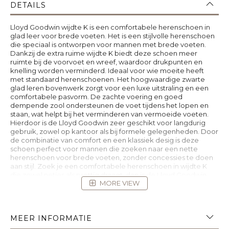
DETAILS
Lloyd Goodwin wijdte K is een comfortabele herenschoen in
glad leer voor brede voeten. Het is een stijlvolle herenschoen
die speciaal is ontworpen voor mannen met brede voeten.
Dankzij de extra ruime wijdte K biedt deze schoen meer
ruimte bij de voorvoet en wreef, waardoor drukpunten en
knelling worden verminderd. Ideaal voor wie moeite heeft
met standaard herenschoenen. Het hoogwaardige zwarte
glad leren bovenwerk zorgt voor een luxe uitstraling en een
comfortabele pasvorm. De zachte voering en goed
dempende zool ondersteunen de voet tijdens het lopen en
staan, wat helpt bij het verminderen van vermoeide voeten.
Hierdoor is de Lloyd Goodwin zeer geschikt voor langdurig
gebruik, zowel op kantoor als bij formele gelegenheden. Door
de combinatie van comfort en een klassiek desig is deze
schoen perfect voor mannen die zoeken naar een nette
herenschoen voor brede voeten, zonder concessies te doen
aan stijl. Zoek je een comfortabele herenschoen in wijdte K
die zowel netjes als prettig draagt, dan is de Lloyd Goodwin
MORE VIEW
een uitstekende keuze. De voetbedden zijn uitneembaar.
MEER INFORMATIE