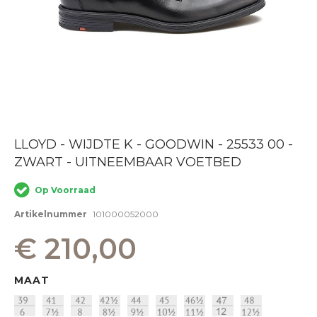
Ga
LLOYD - WIJDTE K - GOODWIN - 25533 00 -
naar
ZWART - UITNEEMBAAR VOETBED
het
begin
van
Op Voorraad
de
afbeeldingen-
Artikelnummer
101000052000
gallerij
€ 210,00
MAAT