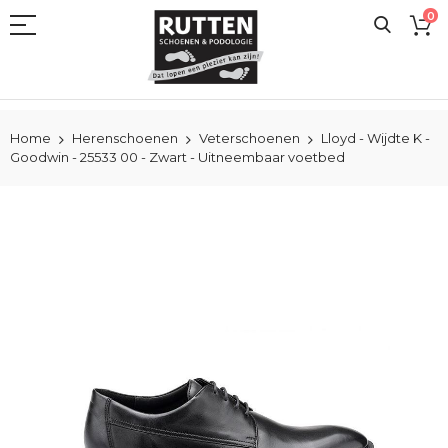
Ga
0
naar
de
inhoud
Home
Herenschoenen
Veterschoenen
Lloyd - Wijdte K -
Goodwin - 25533 00 - Zwart - Uitneembaar voetbed
Ga
naar
het
einde
van
de
afbeeldingen-
gallerij