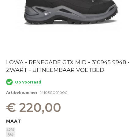
Ga
LOWA - RENEGADE GTX MID - 310945 9948 -
naar
ZWART - UITNEEMBAAR VOETBED
het
begin
van
Op Voorraad
de
afbeeldingen-
Artikelnummer
141030001000
gallerij
€ 220,00
MAAT