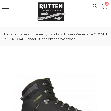
Ga
0
naar
de
inhoud
Home
Herenschoenen
Boots
Lowa - Renegade GTX Mid
- 310945 9948 - Zwart - Uitneembaar voetbed
Ga
naar
het
einde
van
de
afbeeldingen-
gallerij