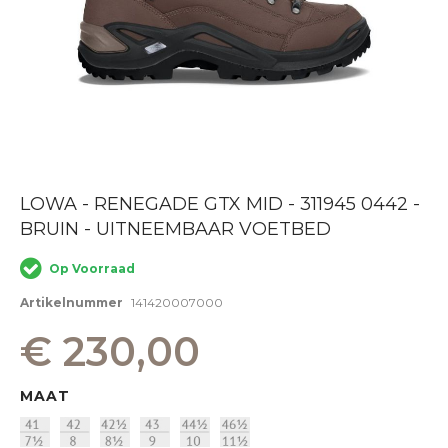
Ga
LOWA - RENEGADE GTX MID - 311945 0442 -
naar
BRUIN - UITNEEMBAAR VOETBED
het
begin
van
Op Voorraad
de
afbeeldingen-
Artikelnummer
141420007000
gallerij
€ 230,00
MAAT