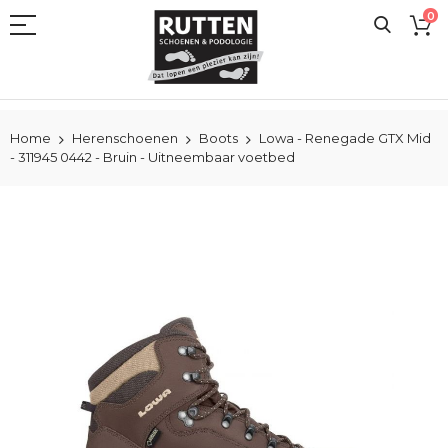
Ga
0
naar
de
inhoud
Home
Herenschoenen
Boots
Lowa - Renegade GTX Mid
- 311945 0442 - Bruin - Uitneembaar voetbed
Ga
naar
het
einde
van
de
afbeeldingen-
gallerij