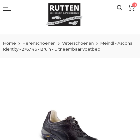
Ga
0
naar
de
inhoud
Home
Herenschoenen
Veterschoenen
Meindl - Ascona
Identity - 2767 46 - Bruin - Uitneembaar voetbed
Ga
naar
het
einde
van
de
afbeeldingen-
gallerij