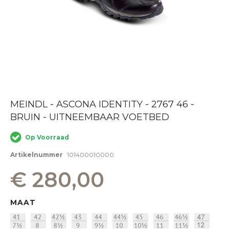
Ga
MEINDL - ASCONA IDENTITY - 2767 46 -
naar
BRUIN - UITNEEMBAAR VOETBED
het
begin
van
Op Voorraad
de
afbeeldingen-
Artikelnummer
101400010000
gallerij
€ 280,00
MAAT