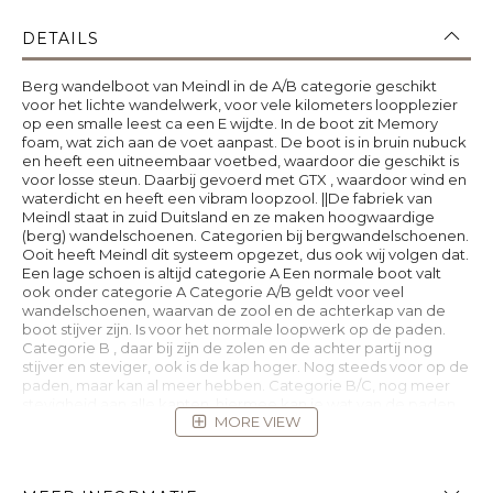
DETAILS
Berg wandelboot van Meindl in de A/B categorie geschikt
voor het lichte wandelwerk, voor vele kilometers loopplezier
op een smalle leest ca een E wijdte. In de boot zit Memory
foam, wat zich aan de voet aanpast. De boot is in bruin nubuck
en heeft een uitneembaar voetbed, waardoor die geschikt is
voor losse steun. Daarbij gevoerd met GTX , waardoor wind en
waterdicht en heeft een vibram loopzool. ||De fabriek van
Meindl staat in zuid Duitsland en ze maken hoogwaardige
(berg) wandelschoenen. Categorien bij bergwandelschoenen.
Ooit heeft Meindl dit systeem opgezet, dus ook wij volgen dat.
Een lage schoen is altijd categorie A Een normale boot valt
ook onder categorie A Categorie A/B geldt voor veel
wandelschoenen, waarvan de zool en de achterkap van de
boot stijver zijn. Is voor het normale loopwerk op de paden.
Categorie B , daar bij zijn de zolen en de achter partij nog
stijver en steviger, ook is de kap hoger. Nog steeds voor op de
paden, maar kan al meer hebben. Categorie B/C, nog meer
stevigheid aan alle kanten, hiermee kan je wat van de paden
MORE VIEW
af en een wat zwaardere bepakking meenemen. Categorie C
en D verkopen wij niet dat is voor klimmen en gletsjers
Natuurlijk is ook veel afhankelijk van de bepakking, maar ook
of dat u wandelstokken meeneemt, door deze "extra