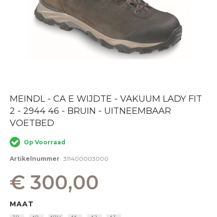
Ga
MEINDL - CA E WIJDTE - VAKUUM LADY FIT
naar
2 - 2944 46 - BRUIN - UITNEEMBAAR
het
begin
VOETBED
van
de
Op Voorraad
afbeeldingen-
gallerij
Artikelnummer
311400003000
€ 300,00
MAAT