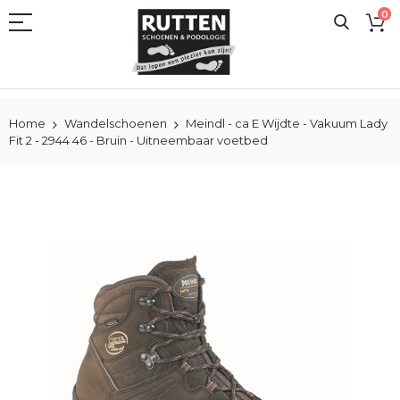
Ga
0
naar
de
inhoud
Home
Wandelschoenen
Meindl - ca E Wijdte - Vakuum Lady
Fit 2 - 2944 46 - Bruin - Uitneembaar voetbed
Ga
naar
het
einde
van
de
afbeeldingen-
gallerij