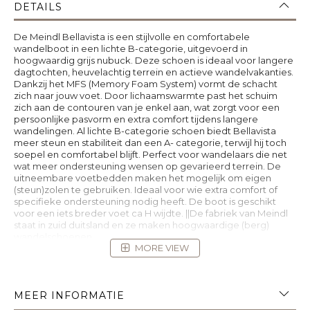
DETAILS
De Meindl Bellavista is een stijlvolle en comfortabele
wandelboot in een lichte B-categorie, uitgevoerd in
hoogwaardig grijs nubuck. Deze schoen is ideaal voor langere
dagtochten, heuvelachtig terrein en actieve wandelvakanties.
Dankzij het MFS (Memory Foam System) vormt de schacht
zich naar jouw voet. Door lichaamswarmte past het schuim
zich aan de contouren van je enkel aan, wat zorgt voor een
persoonlijke pasvorm en extra comfort tijdens langere
wandelingen. Al lichte B-categorie schoen biedt Bellavista
meer steun en stabiliteit dan een A- categorie, terwijl hij toch
soepel en comfortabel blijft. Perfect voor wandelaars die net
wat meer ondersteuning wensen op gevarieerd terrein. De
uitneembare voetbedden maken het mogelijk om eigen
(steun)zolen te gebruiken. Ideaal voor wie extra comfort of
specifieke ondersteuning nodig heeft. De boot is geschikt
voor een iets breder voet ca H wijdte. ||De fabriek van Meindl
staat in zuid duitsland en ze maken hoogwaardige (berg)
wandelschoenen
MORE VIEW
MEER INFORMATIE