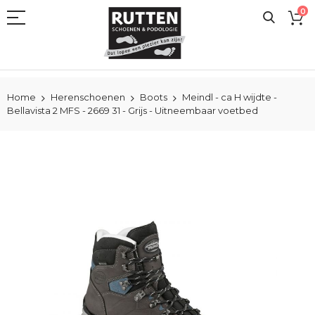
Ga
0
naar
de
inhoud
Home
Herenschoenen
Boots
Meindl - ca H wijdte -
Bellavista 2 MFS - 2669 31 - Grijs - Uitneembaar voetbed
Ga
naar
het
einde
van
de
afbeeldingen-
gallerij