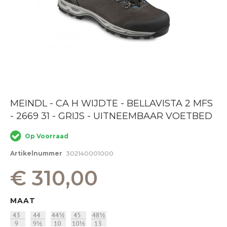
Ga
MEINDL - CA H WIJDTE - BELLAVISTA 2 MFS
naar
- 2669 31 - GRIJS - UITNEEMBAAR VOETBED
het
begin
van
Op Voorraad
de
afbeeldingen-
Artikelnummer
302140001000
gallerij
€ 310,00
MAAT