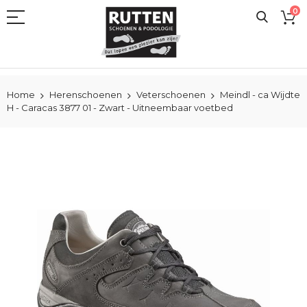
Ga
0
naar
de
inhoud
Home
Herenschoenen
Veterschoenen
Meindl - ca Wijdte
H - Caracas 3877 01 - Zwart - Uitneembaar voetbed
Ga
naar
het
einde
van
de
afbeeldingen-
gallerij