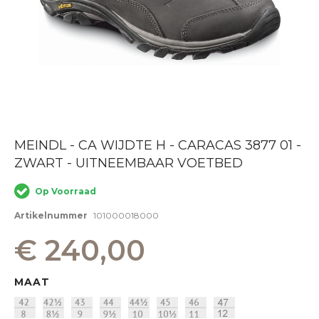
Ga
MEINDL - CA WIJDTE H - CARACAS 3877 01 -
naar
ZWART - UITNEEMBAAR VOETBED
het
begin
van
Op Voorraad
de
afbeeldingen-
Artikelnummer
101000018000
gallerij
€ 240,00
MAAT