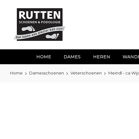
Ga
naar
de
inhoud
HOME
DAMES
HEREN
WAND
Home
Damesschoenen
Veterschoenen
Meindl - ca Wi
Ga
naar
het
einde
van
de
afbeeldingen-
gallerij