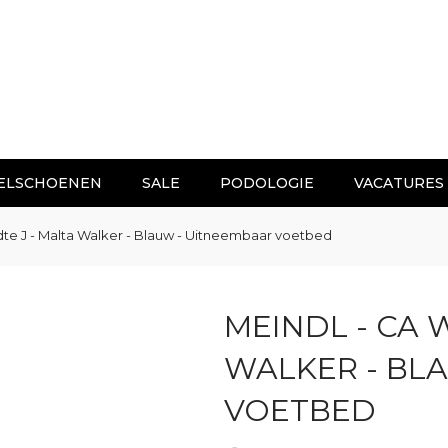
ELSCHOENEN
SALE
PODOLOGIE
VACATURES
jdte J - Malta Walker - Blauw - Uitneembaar voetbed
MEINDL - CA W
WALKER - BL
VOETBED