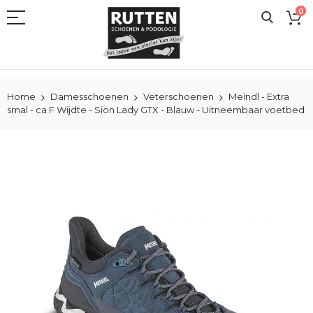
Ga
0
naar
de
inhoud
Home
Damesschoenen
Veterschoenen
Meindl - Extra
smal - ca F Wijdte - Sion Lady GTX - Blauw - Uitneembaar voetbed
Ga
naar
het
einde
van
de
afbeeldingen-
gallerij