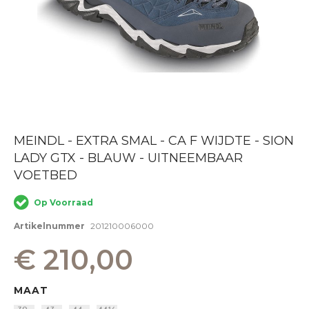
Ga
MEINDL - EXTRA SMAL - CA F WIJDTE - SION
naar
LADY GTX - BLAUW - UITNEEMBAAR
het
begin
VOETBED
van
de
Op Voorraad
afbeeldingen-
gallerij
Artikelnummer
201210006000
€ 210,00
MAAT