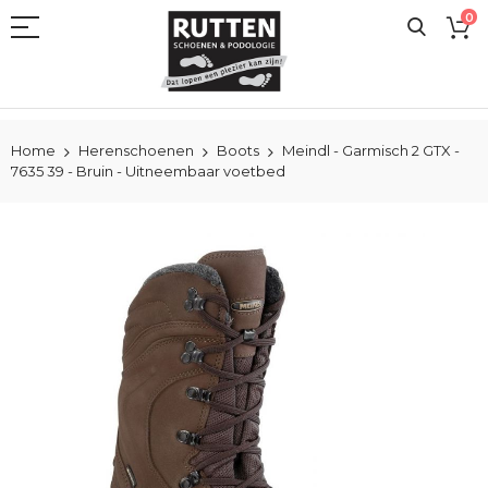
Ga
0
naar
de
inhoud
Home
Herenschoenen
Boots
Meindl - Garmisch 2 GTX -
7635 39 - Bruin - Uitneembaar voetbed
Ga
naar
het
einde
van
de
afbeeldingen-
gallerij