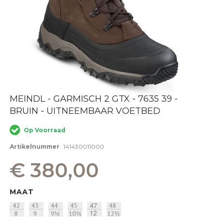
Ga
MEINDL - GARMISCH 2 GTX - 7635 39 -
naar
BRUIN - UITNEEMBAAR VOETBED
het
begin
van
Op Voorraad
de
afbeeldingen-
Artikelnummer
141430011000
gallerij
€ 380,00
MAAT