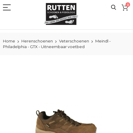
Ga
0
naar
de
inhoud
Home
Herenschoenen
Veterschoenen
Meindl -
Philadelphia - GTX - Uitneembaar voetbed
Ga
naar
het
einde
van
de
afbeeldingen-
gallerij