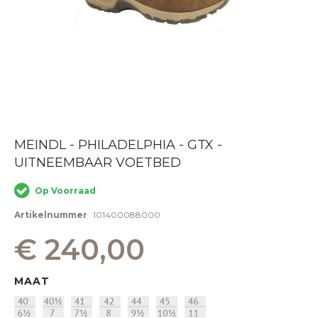
Ga
MEINDL - PHILADELPHIA - GTX -
naar
UITNEEMBAAR VOETBED
het
begin
van
Op Voorraad
de
afbeeldingen-
Artikelnummer
101400088000
gallerij
€ 240,00
MAAT