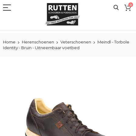
Ga
0
naar
de
inhoud
Home
Herenschoenen
Veterschoenen
Meindl - Torbole
Identity - Bruin - Uitneembaar voetbed
Ga
naar
het
einde
van
de
afbeeldingen-
gallerij