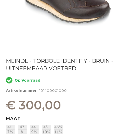
Ga
MEINDL - TORBOLE IDENTITY - BRUIN -
naar
UITNEEMBAAR VOETBED
het
begin
van
Op Voorraad
de
afbeeldingen-
Artikelnummer
101400001000
gallerij
€ 300,00
MAAT