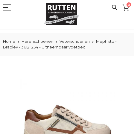
Ga
0
naar
de
inhoud
Home
Herenschoenen
Veterschoenen
Mephisto -
Bradley - 3612 1234 - Uitneembaar voetbed
Ga
naar
het
einde
van
de
afbeeldingen-
gallerij