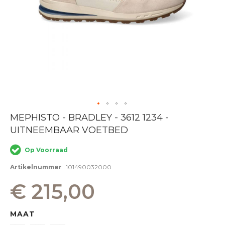
Ga
MEPHISTO - BRADLEY - 3612 1234 -
naar
UITNEEMBAAR VOETBED
het
begin
van
Op Voorraad
de
afbeeldingen-
Artikelnummer
101490032000
gallerij
€ 215,00
MAAT