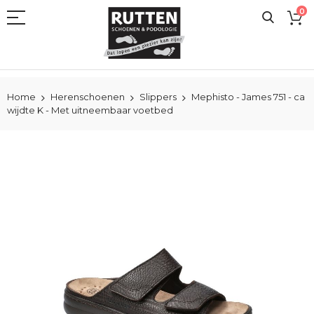
Ga
0
naar
de
inhoud
Home
Herenschoenen
Slippers
Mephisto - James 751 - ca
wijdte K - Met uitneembaar voetbed
Ga
naar
het
einde
van
de
afbeeldingen-
gallerij