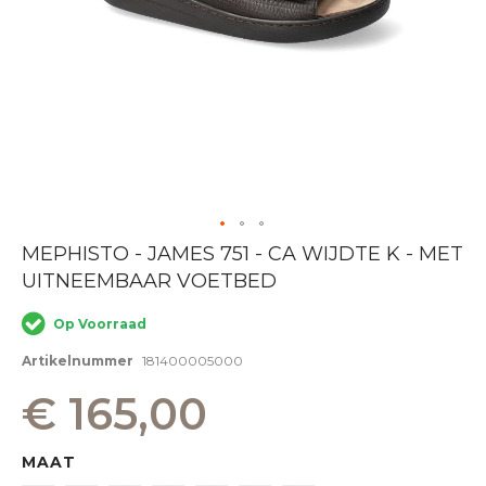
Ga
MEPHISTO - JAMES 751 - CA WIJDTE K - MET
naar
UITNEEMBAAR VOETBED
het
begin
van
Op Voorraad
de
afbeeldingen-
Artikelnummer
181400005000
gallerij
€ 165,00
MAAT