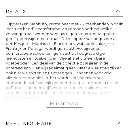
DETAILS
Slippers van Mephisto, verstelbaar met 2 klittenbanden in bruin
leer. Een heerlijk comfortabel en verend voetbed, welke
vervangen kan worden voor uw eigen steunzool. Mephisto
geeft geen wijdtematen aan. Deze slipper valt ongeveer als
een K-wijdte ||Mephisto is Frans merk, wat hoofdzakelijk in
Frankrijk en Portugal wordt gemaakt. Het zijn zeer
comfortabele schoenen, gemaakt uit hoogwaardige
leersoorten en toebehoren. Veelal met uitneembare
voetbedden. Een deel van de collectie zit al jaren in de
voorraad en vullen wij regelmatig aan. Maar elk seizoen zijn er
ook nieuwe snitten en uitvoeringen. Schoenen voor vele
kilometers loopplezier. het wordt niet voor niets het
loopwonder uit Frankrijk genoemd. Mephisto koopt u online
bij Ruttenschoenen.nl ||Schoenen voor vele kilometers
loopplezier. het wordt niet voor niets het loopwonder uit
Frankrijk genoemd.
MORE VIEW
MEER INFORMATIE