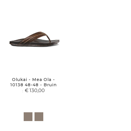
sor
Olukai - Mea Ola -
10138 48-48 - Bruin
€ 130,00