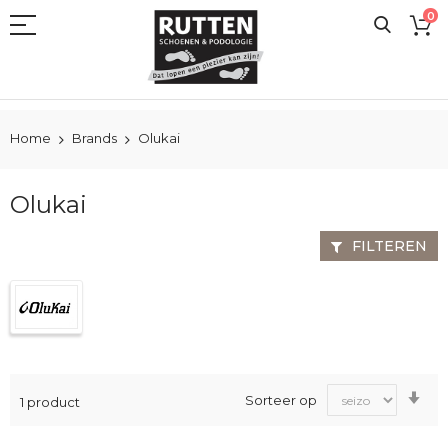
Ga
0
naar
de
inhoud
Home
Brands
Olukai
Olukai
FILTEREN
Va
Sorteer op
1
product
laa
na
ho