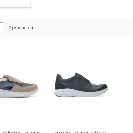
nen
-
Lijst
2
producten
l