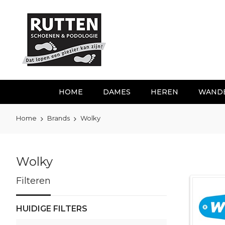
Ga
naar
de
inhoud
HOME
DAMES
HEREN
WAND
Home
Brands
Wolky
Wolky
Filteren
HUIDIGE FILTERS