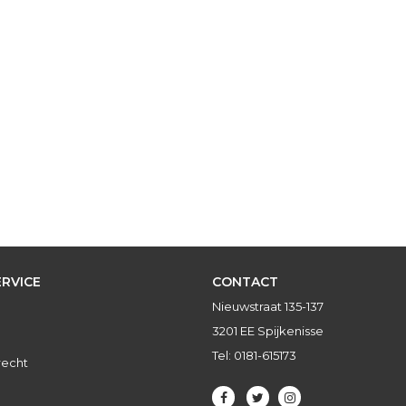
RVICE
CONTACT
Nieuwstraat 135-137
3201 EE Spijkenisse
Tel: 0181-615173
recht