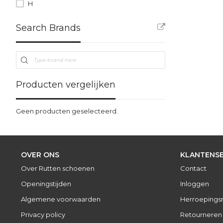
H
Search Brands
Producten vergelijken
Geen producten geselecteerd.
OVER ONS
KLANTENSE
Over Rutten schoenen
Contact
Openingstijden
Inloggen
Algemene voorwaarden
Herroepings
Privacy policy
Retourneren