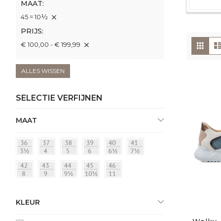
MAAT
45 = 10½
PRIJS
To
Foto
€ 100,00 - € 199,99
tabe
als
ALLES WISSEN
SELECTIE VERFIJNEN
MAAT
KLEUR