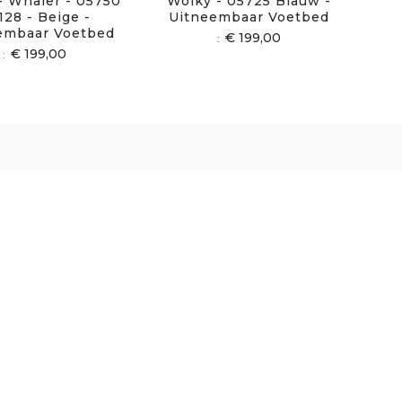
- Whaler - 05750
Wolky - 05725 Blauw -
128 - Beige -
Uitneembaar Voetbed
embaar Voetbed
€ 199,00
€ 199,00