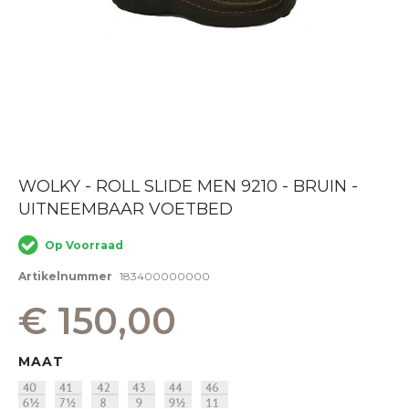
Ga
WOLKY - ROLL SLIDE MEN 9210 - BRUIN -
naar
UITNEEMBAAR VOETBED
het
begin
van
Op Voorraad
de
afbeeldingen-
Artikelnummer
183400000000
gallerij
€ 150,00
MAAT