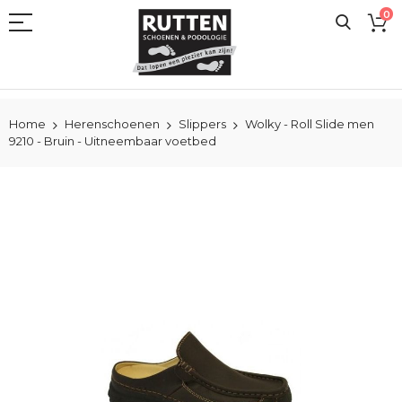
Ga
0
naar
de
inhoud
Home
Herenschoenen
Slippers
Wolky - Roll Slide men
9210 - Bruin - Uitneembaar voetbed
Ga
naar
het
einde
van
de
afbeeldingen-
gallerij