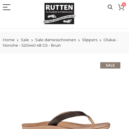
Ga
0
naar
de
inhoud
Home
Sale
Sale damesschoenen
Slippers
Olukai -
Nonohe - S20440 48 GS - Bruin
Ga
SALE
naar
het
einde
van
de
afbeeldingen-
gallerij