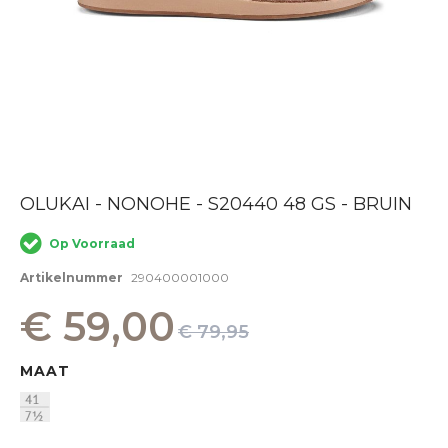
Ga
OLUKAI - NONOHE - S20440 48 GS - BRUIN
naar
het
Op Voorraad
begin
van
Artikelnummer
290400001000
de
afbeeldingen-
€ 59,00
gallerij
€ 79,95
MAAT