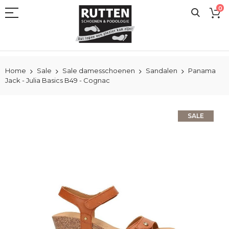
Ga
0
naar
de
inhoud
Home
Sale
Sale damesschoenen
Sandalen
Panama
Jack - Julia Basics B49 - Cognac
Ga
SALE
naar
het
einde
van
de
afbeeldingen-
gallerij