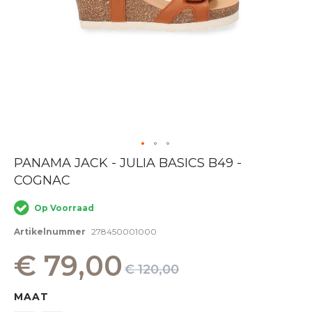
Ga
PANAMA JACK - JULIA BASICS B49 -
naar
COGNAC
het
begin
van
Op Voorraad
de
afbeeldingen-
Artikelnummer
278450001000
gallerij
€ 79,00
€ 120,00
MAAT