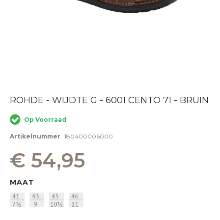
Ga
ROHDE - WIJDTE G - 6001 CENTO 71 - BRUIN
naar
het
Op Voorraad
begin
van
Artikelnummer
180400006000
de
afbeeldingen-
€ 54,95
gallerij
MAAT