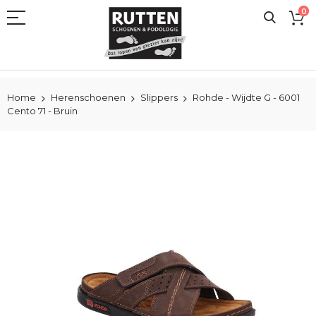
Ga
0
naar
de
inhoud
Home
Herenschoenen
Slippers
Rohde - Wijdte G - 6001
Cento 71 - Bruin
Ga
naar
het
einde
van
de
afbeeldingen-
gallerij