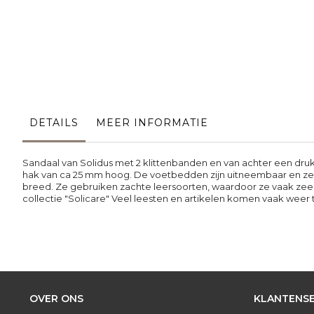
Ga
naar
het
begin
van
de
DETAILS
MEER INFORMATIE
afbeeldingen-
gallerij
Sandaal van Solidus met 2 klittenbanden en van achter een drukkn
hak van ca 25 mm hoog. De voetbedden zijn uitneembaar en ze zij
breed. Ze gebruiken zachte leersoorten, waardoor ze vaak zeer
collectie "Solicare" Veel leesten en artikelen komen vaak weer t
OVER ONS
KLANTENSE