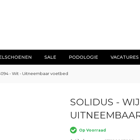
ELSCHOENEN
SALE
PODOLOGIE
VACATURES
 73094 - Wit - Uitneembaar voetbed
SOLIDUS - WIJ
UITNEEMBAA
Op Voorraad