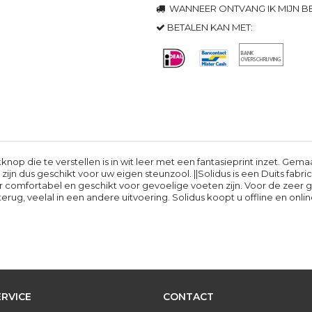
WANNEER ONTVANG IK MIJN BE
BETALEN KAN MET:
op die te verstellen is in wit leer met een fantasieprint inzet. Gema
n dus geschikt voor uw eigen steunzool. ||Solidus is een Duits fabri
 comfortabel en geschikt voor gevoelige voeten zijn. Voor de zeer 
erug, veelal in een andere uitvoering. Solidus koopt u offline en onli
RVICE
CONTACT