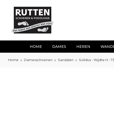
Ga
naar
de
inhoud
HOME
DAMES
HEREN
WAND
Home
Damesschoenen
Sandalen
Solidus - Wijdte H -
Ga
naar
het
einde
van
de
afbeeldingen-
gallerij