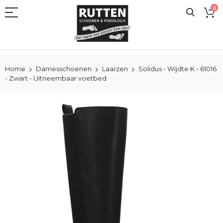
Ga
0
naar
de
inhoud
Home
Damesschoenen
Laarzen
Solidus - Wijdte K - 61016
- Zwart - Uitneembaar voetbed
Ga
naar
het
einde
van
de
afbeeldingen-
gallerij