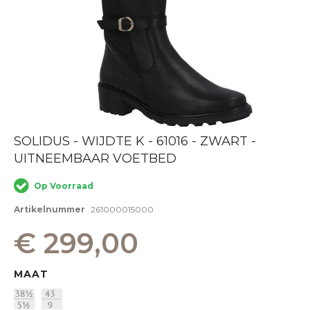
Ga
SOLIDUS - WIJDTE K - 61016 - ZWART -
naar
UITNEEMBAAR VOETBED
het
begin
van
Op Voorraad
de
afbeeldingen-
Artikelnummer
261000015000
gallerij
€ 299,00
MAAT