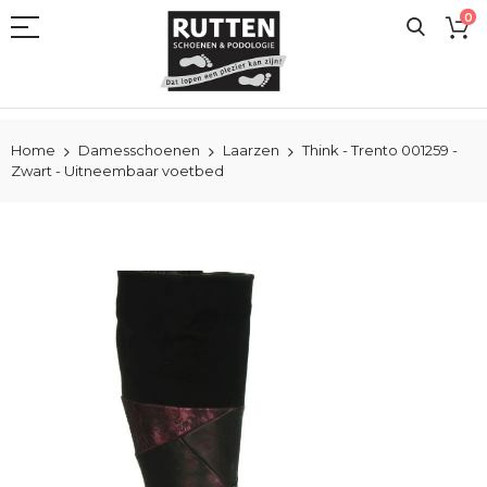
Ga
0
naar
de
inhoud
Home
Damesschoenen
Laarzen
Think - Trento 001259 -
Zwart - Uitneembaar voetbed
Ga
naar
het
einde
van
de
afbeeldingen-
gallerij