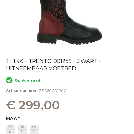
Ga
THINK - TRENTO 001259 - ZWART -
naar
UITNEEMBAAR VOETBED
het
begin
van
Op Voorraad
de
afbeeldingen-
Artikelnummer
261050001000
gallerij
€ 299,00
MAAT