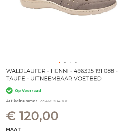
Ga
WALDLAUFER - HENNI - 496325 191 088 -
naar
TAUPE - UITNEEMBAAR VOETBED
het
begin
van
Op Voorraad
de
afbeeldingen-
Artikelnummer
221460004000
gallerij
€ 120,00
MAAT