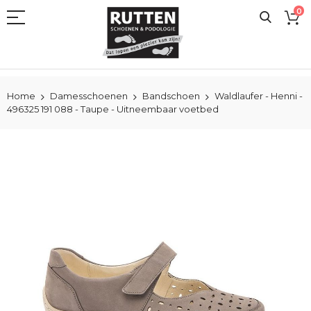
Ga
0
naar
de
inhoud
Home
Damesschoenen
Bandschoen
Waldlaufer - Henni -
496325 191 088 - Taupe - Uitneembaar voetbed
Ga
naar
het
einde
van
de
afbeeldingen-
gallerij