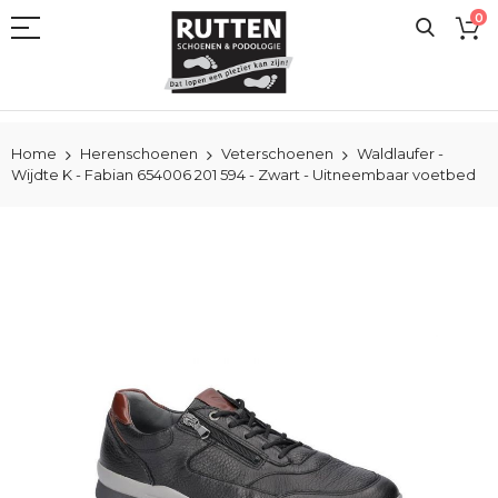
Ga
0
naar
de
inhoud
Home
Herenschoenen
Veterschoenen
Waldlaufer -
Wijdte K - Fabian 654006 201 594 - Zwart - Uitneembaar voetbed
Ga
naar
het
einde
van
de
afbeeldingen-
gallerij