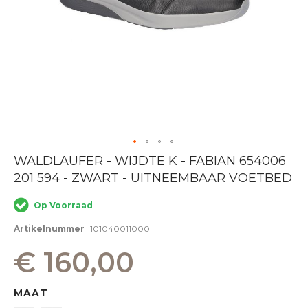
Ga
WALDLAUFER - WIJDTE K - FABIAN 654006
naar
201 594 - ZWART - UITNEEMBAAR VOETBED
het
begin
van
Op Voorraad
de
afbeeldingen-
Artikelnummer
101040011000
gallerij
€ 160,00
MAAT