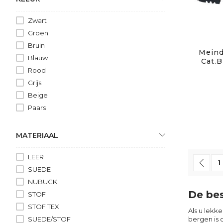
Zwart
Groen
Bruin
Meind
Blauw
Cat.B
Rood
Grijs
Beige
Paars
MATERIAAL
LEER
Pagina
Pag
Vor
P
1
SUEDE
NUBUCK
De bes
STOF
STOF TEX
Als u lekk
SUEDE/STOF
bergen is 