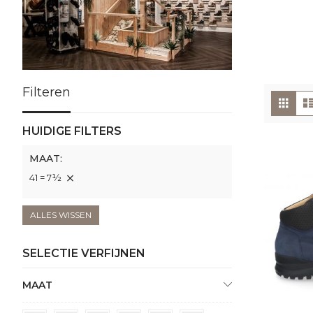
Filteren
To
Foto
tabe
als
HUIDIGE FILTERS
MAAT
41 = 7½
ALLES WISSEN
SELECTIE VERFIJNEN
MAAT