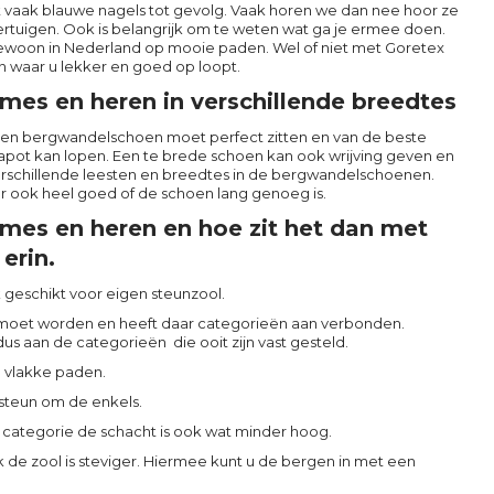
t vaak blauwe nagels tot gevolg. Vaak horen we dan nee hoor ze
rtuigen. Ook is belangrijk om te weten wat ga je ermee doen.
gewoon in Nederland op mooie paden. Wel of niet met Goretex
n waar u lekker en goed op loopt.
es en heren in verschillende breedtes
een bergwandelschoen moet perfect zitten en van de beste
apot kan lopen. Een te brede schoen kan ook wrijving geven en
rschillende leesten en breedtes in de bergwandelschoenen.
r ook heel goed of de schoen lang genoeg is.
mes en heren en hoe zit het dan met
erin.
k geschikt voor eigen steunzool.
moet worden en heeft daar categorieën aan verbonden.
us aan de categorieën die ooit zijn vast gesteld.
p vlakke paden.
steun om de enkels.
B categorie de schacht is ook wat minder hoog.
k de zool is steviger. Hiermee kunt u de bergen in met een