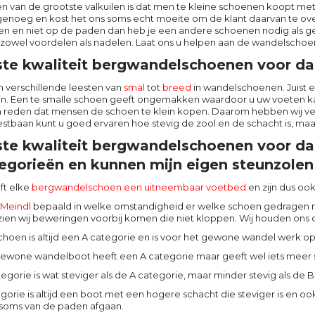
en van de grootste valkuilen is dat men te kleine schoenen koopt me
 genoeg en kost het ons soms echt moeite om de klant daarvan te ove
en en niet op de paden dan heb je een andere schoenen nodig als 
t zowel voordelen als nadelen. Laat ons u helpen aan de wandelschoe
te kwaliteit bergwandelschoenen voor dam
 verschillende leesten van
smal
tot
breed
in wandelschoenen. Juist 
zijn. Een te smalle schoen geeft ongemakken waardoor u uw voeten k
n reden dat mensen de schoen te klein kopen. Daarom hebben wij ve
stbaan kunt u goed ervaren hoe stevig de zool en de schacht is, maa
te kwaliteit bergwandelschoenen voor da
egorieën en kunnen mijn eigen steunzolen 
ft elke
bergwandelschoen een uitneembaar voetbed
en zijn dus oo
Meindl
bepaald in welke omstandigheid er welke schoen gedragen 
zien wij beweringen voorbij komen die niet kloppen. Wij houden ons d
choen is altijd een A categorie en is voor het gewone wandel werk o
wone wandelboot heeft een A categorie maar geeft wel iets meer 
egorie is wat steviger als de A categorie, maar minder stevig als de 
gorie is altijd een boot met een hogere schacht die steviger is en oo
soms van de paden afgaan.