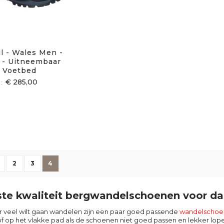
l - Wales Men -
 - Uitneembaar
Voetbed
€ 285,00
ina
ige
agina
Pagina
Pagina
U lees momenteel pagina
2
3
4
te kwaliteit bergwandelschoenen voor d
er veel wilt gaan wandelen zijn een paar goed passende
wandelschoe
of op het vlakke pad als de schoenen niet goed passen en lekker lope