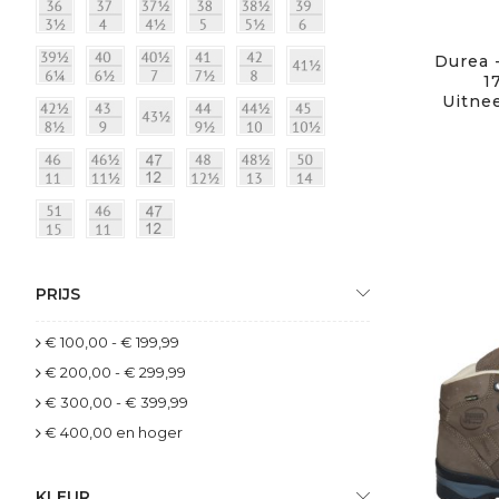
Durea 
1
Uitne
PRIJS
€ 100,00
-
€ 199,99
€ 200,00
-
€ 299,99
€ 300,00
-
€ 399,99
€ 400,00
en hoger
KLEUR