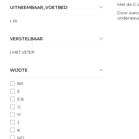
Met de C c
UITNEEMBAAR_VOETBED
Door wande
ondersteun
JA
VERSTELBAAR
MET VETER
WIJDTE
BR
E
E.B.
G
H
J
K
NO