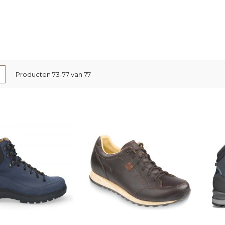
nen
-
Lijst
Producten
73
-
77
van
77
l