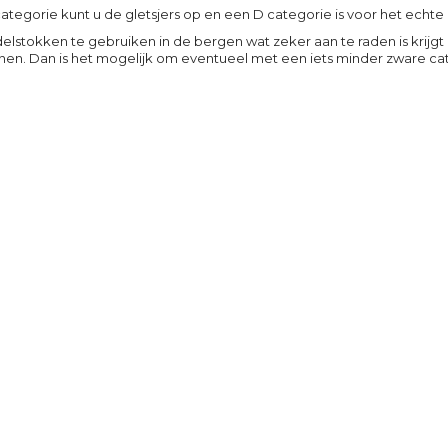
ategorie kunt u de gletsjers op en een D categorie is voor het echte
lstokken te gebruiken in de bergen wat zeker aan te raden is krij
en. Dan is het mogelijk om eventueel met een iets minder zware cat