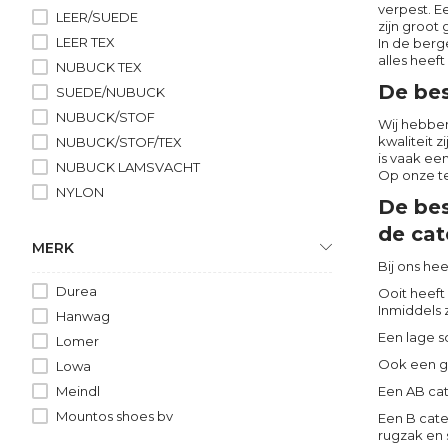
verpest. E
LEER/SUEDE
zijn groot
LEER TEX
In de berg
alles heef
NUBUCK TEX
De bes
SUEDE/NUBUCK
NUBUCK/STOF
Wij hebben
kwaliteit 
NUBUCK/STOF/TEX
is vaak ee
NUBUCK LAMSVACHT
Op onze te
NYLON
De bes
de cat
MERK
Bij ons hee
Durea
Ooit heeft
Inmiddels 
Hanwag
Een lage s
Lomer
Ook een ge
Lowa
Meindl
Een AB cat
Mountos shoes bv
Een B cate
rugzak en 