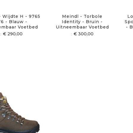
- Wijdte H - 9765
Meindl - Torbole
Lo
76 - Blauw -
Identity - Bruin -
Spo
embaar Voetbed
Uitneembaar Voetbed
- 
€ 290,00
€ 300,00