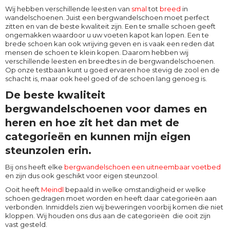
Wij hebben verschillende leesten van
smal
tot
breed
in
wandelschoenen. Juist een bergwandelschoen moet perfect
zitten en van de beste kwaliteit zijn. Een te smalle schoen geeft
ongemakken waardoor u uw voeten kapot kan lopen. Een te
brede schoen kan ook wrijving geven en is vaak een reden dat
mensen de schoen te klein kopen. Daarom hebben wij
verschillende leesten en breedtes in de bergwandelschoenen.
Op onze testbaan kunt u goed ervaren hoe stevig de zool en de
schacht is, maar ook heel goed of de schoen lang genoeg is.
De beste kwaliteit
bergwandelschoenen voor dames en
heren en hoe zit het dan met de
categorieën en kunnen mijn eigen
steunzolen erin.
Bij ons heeft elke
bergwandelschoen een uitneembaar voetbed
en zijn dus ook geschikt voor eigen steunzool.
Ooit heeft
Meindl
bepaald in welke omstandigheid er welke
schoen gedragen moet worden en heeft daar categorieën aan
verbonden. Inmiddels zien wij beweringen voorbij komen die niet
kloppen. Wij houden ons dus aan de categorieën die ooit zijn
vast gesteld.