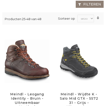
FILTEREN
Va
Sorteer op
Producten
25
-
48
van
48
laa
na
ho
sor
Meindl - Leogang
Meindl - Wijdte K -
Identity - Bruin -
Salo Mid GTX - 5572
Uitneembaar
31 - Grijs -