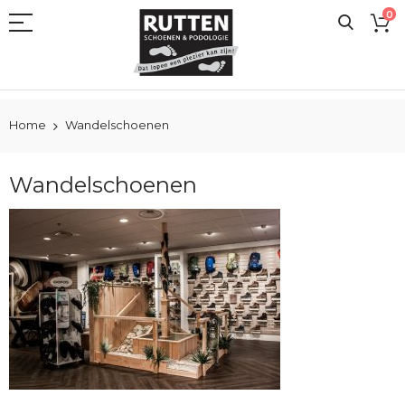
Ga
0
naar
de
inhoud
Home
Wandelschoenen
Wandelschoenen