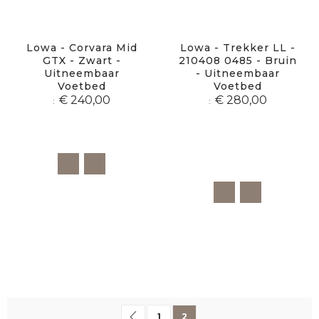
Lowa - Corvara Mid
Lowa - Trekker LL -
GTX - Zwart -
210408 0485 - Bruin
Uitneembaar
- Uitneembaar
Voetbed
Voetbed
€ 240,00
€ 280,00
Pagina
Pagina
Vorige
Pagina
U lees momenteel pagina
1
2