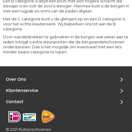
Een B categorie is altijd een boot met een hogere schacht die
steviger is en ook de zool is steviger. Hiermee kunt u de bergen in
met een rugzak en soms van de paden afgaan.
Met de C categorie kunt u de gletsjers op en een D categorie is
voor het echte klauterwerk. Wij beperken ons tot aan de B
categorie
Door wandelstokken te gebruiken in de bergen wat zeker aan te
raden is krijgt u extra steunpunten die de bergwandelschoenen
ondersteunen. Dan is het mogelijk om eventueel met een iets
minder zware categorie te lopen.
Over Ons
Klantenservice
Contact
© 2021 Ruttenschoenen