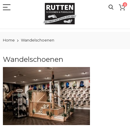
Ga
0
naar
de
inhoud
Home
Wandelschoenen
Wandelschoenen