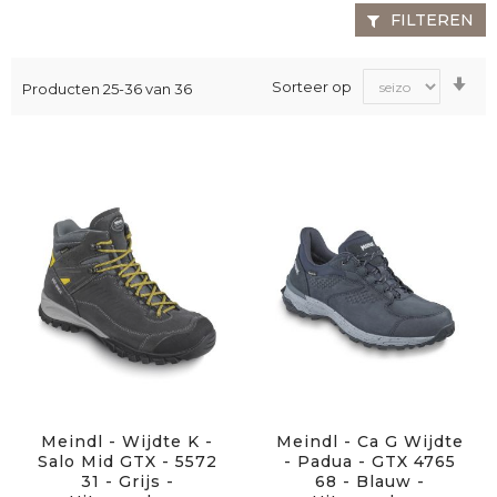
FILTEREN
Va
Sorteer op
Producten
25
-
36
van
36
laa
na
ho
sor
Meindl - Wijdte K -
Meindl - Ca G Wijdte
Salo Mid GTX - 5572
- Padua - GTX 4765
31 - Grijs -
68 - Blauw -