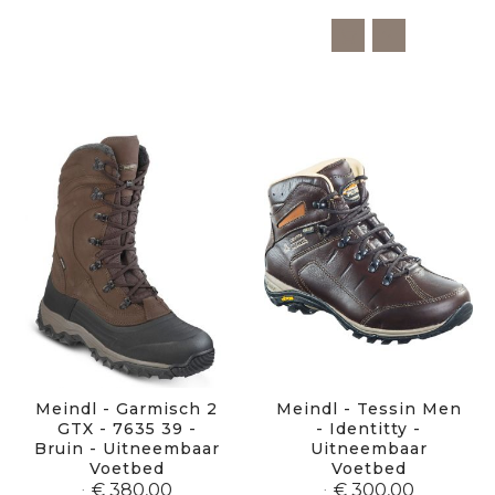
Meindl - Garmisch 2
Meindl - Tessin Men
GTX - 7635 39 -
- Identitty -
Bruin - Uitneembaar
Uitneembaar
Voetbed
Voetbed
€ 380,00
€ 300,00