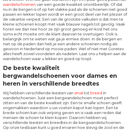
wandelschoenen
van een goede kwaliteit onontbeerlijk. Of dat
nu in de bergen is of op het vlakke pad als de schoenen niet goed
passen en lekker lopen wordt er een groot deel van het plezier of
de vakantie verpest. Een van de grootste valkuilen is dat men te
kleine schoenen koopt met vaak blauwe nagels tot gevolg. Vaak
horen we dan nee hoor ze zijn groot genoeg en kost het ons
soms echt moeite om de klant daarvan te overtuigen. Ook is
belangrijk om te weten wat ga je ermee doen. In de bergen en
niet op de paden dan heb je een andere schoenen nodig als
gewoon in Nederland op mooie paden. Wel of niet met Goretex
alles heeft zowel voordelen als nadelen. Laat ons u helpen aan de
wandelschoen waar u lekker en goed op loopt.
De beste kwaliteit
bergwandelschoenen voor dames en
heren in verschillende breedtes
Wij hebben verschillende leesten van
smal
tot
breed
in
wandelschoenen. Juist een bergwandelschoen moet perfect
zitten en van de beste kwaliteit zijn. Een te smalle schoen geeft
ongemakken waardoor u uw voeten kapot kan lopen. Een te
brede schoen kan ook wrijving geven en is vaak een reden dat
mensen de schoen te klein kopen. Daarom hebben wij
verschillende leesten en breedtes in de bergwandelschoenen.
Op onze testbaan kunt u goed ervaren hoe stevig de zool en de