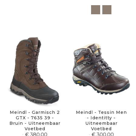
Meindl - Garmisch 2
Meindl - Tessin Men
GTX - 7635 39 -
- Identitty -
Bruin - Uitneembaar
Uitneembaar
Voetbed
Voetbed
€ 380,00
€ 300,00