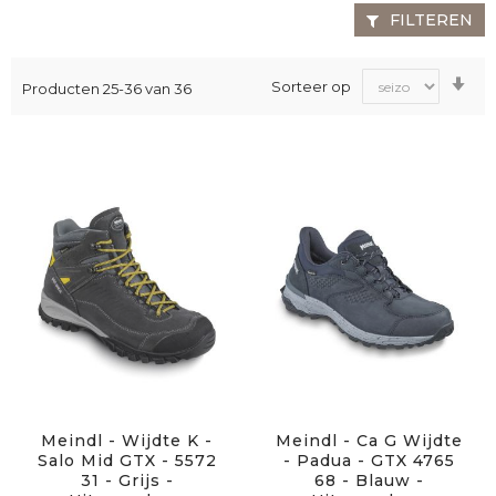
FILTEREN
Va
Sorteer op
Producten
25
-
36
van
36
laa
na
ho
sor
Meindl - Wijdte K -
Meindl - Ca G Wijdte
Salo Mid GTX - 5572
- Padua - GTX 4765
31 - Grijs -
68 - Blauw -