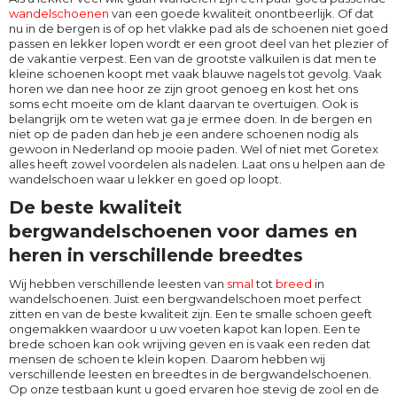
wandelschoenen
van een goede kwaliteit onontbeerlijk. Of dat
nu in de bergen is of op het vlakke pad als de schoenen niet goed
passen en lekker lopen wordt er een groot deel van het plezier of
de vakantie verpest. Een van de grootste valkuilen is dat men te
kleine schoenen koopt met vaak blauwe nagels tot gevolg. Vaak
horen we dan nee hoor ze zijn groot genoeg en kost het ons
soms echt moeite om de klant daarvan te overtuigen. Ook is
belangrijk om te weten wat ga je ermee doen. In de bergen en
niet op de paden dan heb je een andere schoenen nodig als
gewoon in Nederland op mooie paden. Wel of niet met Goretex
alles heeft zowel voordelen als nadelen. Laat ons u helpen aan de
wandelschoen waar u lekker en goed op loopt.
De beste kwaliteit
bergwandelschoenen voor dames en
heren in verschillende breedtes
Wij hebben verschillende leesten van
smal
tot
breed
in
wandelschoenen. Juist een bergwandelschoen moet perfect
zitten en van de beste kwaliteit zijn. Een te smalle schoen geeft
ongemakken waardoor u uw voeten kapot kan lopen. Een te
brede schoen kan ook wrijving geven en is vaak een reden dat
mensen de schoen te klein kopen. Daarom hebben wij
verschillende leesten en breedtes in de bergwandelschoenen.
Op onze testbaan kunt u goed ervaren hoe stevig de zool en de