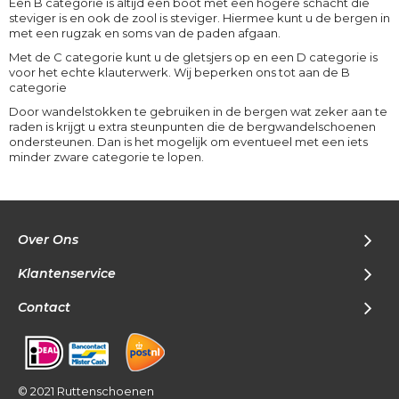
Een B categorie is altijd een boot met een hogere schacht die
steviger is en ook de zool is steviger. Hiermee kunt u de bergen in
met een rugzak en soms van de paden afgaan.
Met de C categorie kunt u de gletsjers op en een D categorie is
voor het echte klauterwerk. Wij beperken ons tot aan de B
categorie
Door wandelstokken te gebruiken in de bergen wat zeker aan te
raden is krijgt u extra steunpunten die de bergwandelschoenen
ondersteunen. Dan is het mogelijk om eventueel met een iets
minder zware categorie te lopen.
Over Ons
Klantenservice
Contact
© 2021 Ruttenschoenen