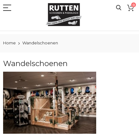
Ga
0
naar
de
inhoud
Home
Wandelschoenen
Wandelschoenen