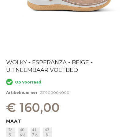
Ga
WOLKY - ESPERANZA - BEIGE -
naar
UITNEEMBAAR VOETBED
het
begin
van
Op Voorraad
de
afbeeldingen-
Artikelnummer
221900004000
gallerij
€ 160,00
MAAT