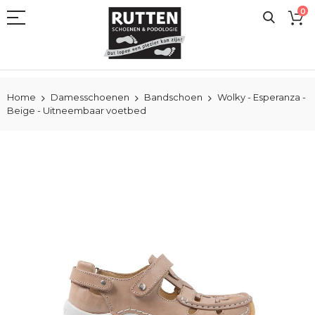
Ga
0
naar
de
inhoud
Home
Damesschoenen
Bandschoen
Wolky - Esperanza -
Beige - Uitneembaar voetbed
Ga
naar
het
einde
van
de
afbeeldingen-
gallerij