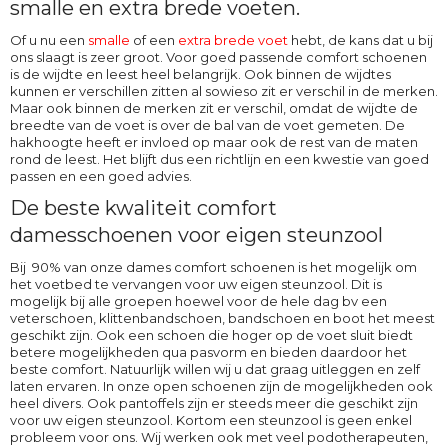
smalle en extra brede voeten.
Of u nu een
smalle
of een
extra brede voet
hebt, de kans dat u bij
ons slaagt is zeer groot. Voor goed passende comfort schoenen
is de wijdte en leest heel belangrijk. Ook binnen de wijdtes
kunnen er verschillen zitten al sowieso zit er verschil in de merken.
Maar ook binnen de merken zit er verschil, omdat de wijdte de
breedte van de voet is over de bal van de voet gemeten. De
hakhoogte heeft er invloed op maar ook de rest van de maten
rond de leest. Het blijft dus een richtlijn en een kwestie van goed
passen en een goed advies.
De beste kwaliteit comfort
damesschoenen voor eigen steunzool
Bij 90% van onze dames comfort schoenen is het mogelijk om
het voetbed te vervangen voor uw eigen steunzool. Dit is
mogelijk bij alle groepen hoewel voor de hele dag bv een
veterschoen, klittenbandschoen, bandschoen en boot het meest
geschikt zijn. Ook een schoen die hoger op de voet sluit biedt
betere mogelijkheden qua pasvorm en bieden daardoor het
beste comfort. Natuurlijk willen wij u dat graag uitleggen en zelf
laten ervaren. In onze open schoenen zijn de mogelijkheden ook
heel divers. Ook pantoffels zijn er steeds meer die geschikt zijn
voor uw eigen steunzool. Kortom een steunzool is geen enkel
probleem voor ons. Wij werken ook met veel podotherapeuten,