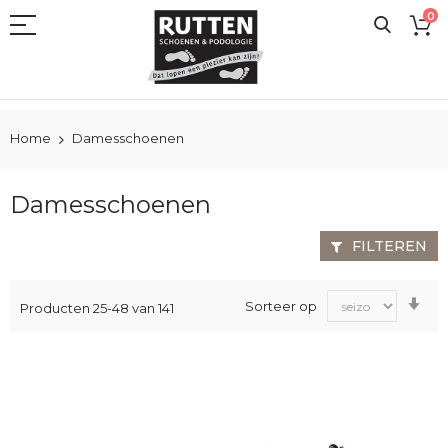
Ga
0
naar
de
inhoud
Home
Damesschoenen
Damesschoenen
FILTEREN
Va
Sorteer op
Producten
25
-
48
van
141
laa
na
ho
sor