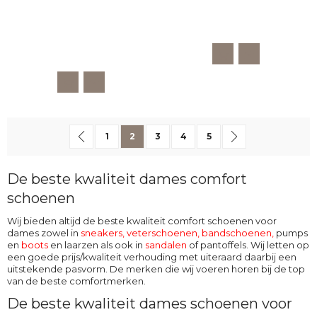
Pagina
Pagina
Vorige
Pagina
U lees momenteel pagina
Pagina
Pagina
Pagina
Pagina
Volgende
1
2
3
4
5
De beste kwaliteit dames comfort
schoenen
Wij bieden altijd de beste kwaliteit comfort schoenen voor
dames zowel in
sneakers, veterschoenen
,
bandschoenen
,
pumps
en
boots
en laarzen als ook in
sandalen
of pantoffels. Wij letten op
een goede prijs/kwaliteit verhouding met uiteraard daarbij een
uitstekende pasvorm. De merken die wij voeren horen bij de top
van de beste comfortmerken.
De beste kwaliteit dames schoenen voor