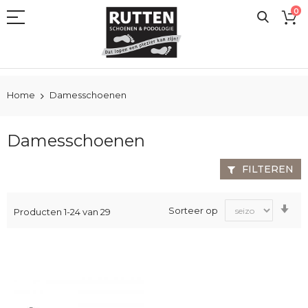
Ga
0
naar
de
inhoud
Home
Damesschoenen
Damesschoenen
FILTEREN
Va
Sorteer op
Producten
1
-
24
van
29
laa
na
ho
sor