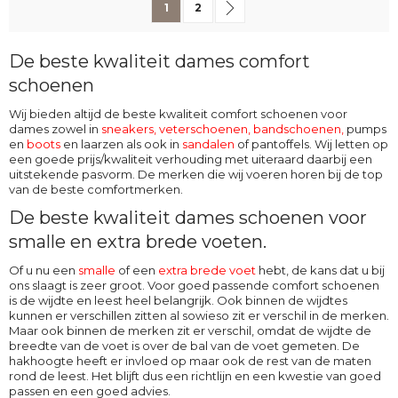
U lees momenteel pagina
Pagina
Pagina
Volgende
1
2
De beste kwaliteit dames comfort
schoenen
Wij bieden altijd de beste kwaliteit comfort schoenen voor
dames zowel in
sneakers, veterschoenen
,
bandschoenen
,
pumps
en
boots
en laarzen als ook in
sandalen
of pantoffels. Wij letten op
een goede prijs/kwaliteit verhouding met uiteraard daarbij een
uitstekende pasvorm. De merken die wij voeren horen bij de top
van de beste comfortmerken.
De beste kwaliteit dames schoenen voor
smalle en extra brede voeten.
Of u nu een
smalle
of een
extra brede voet
hebt, de kans dat u bij
ons slaagt is zeer groot. Voor goed passende comfort schoenen
is de wijdte en leest heel belangrijk. Ook binnen de wijdtes
kunnen er verschillen zitten al sowieso zit er verschil in de merken.
Maar ook binnen de merken zit er verschil, omdat de wijdte de
breedte van de voet is over de bal van de voet gemeten. De
hakhoogte heeft er invloed op maar ook de rest van de maten
rond de leest. Het blijft dus een richtlijn en een kwestie van goed
passen en een goed advies.